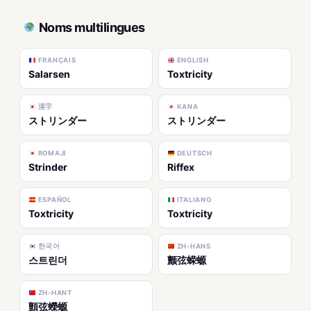
Noms multilingues
FRANÇAIS
ENGLISH
Salarsen
Toxtricity
漢字
KANA
ストリンダー
ストリンダー
ROMAJI
DEUTSCH
Strinder
Riffex
ESPAÑOL
ITALIANO
Toxtricity
Toxtricity
한국어
ZH-HANS
스트린더
颤弦蝾螈
ZH-HANT
顫弦蠑螈