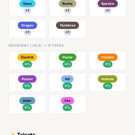
Glace
Roche
Spectre
×1
×1
×1
Dragon
Ténèbres
×1
×1
RÉSISTANT (×0,5) — 8 TYPES
Électrik
Plante
Combat
×½
×½
×½
Poison
Vol
Insecte
×½
×½
×½
Acier
Fée
×½
×½
Talents