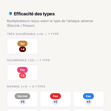
Efficacité des types
Multiplicateurs reçus selon le type de l'attaque adverse
(Électrik / Poison).
TRÈS VULNÉRABLE (×4) — 1 TYPE
Sol
×4
VULNÉRABLE (×2) — 1 TYPE
Psy
×2
NORMAL (×1) — 8 TYPES
Normal
Feu
Eau
×1
×1
×1