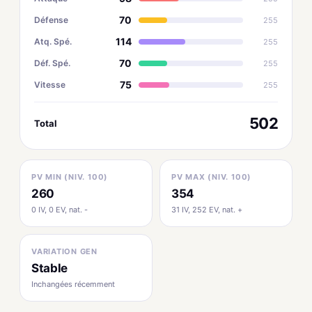
70
Défense
255
114
Atq. Spé.
255
70
Déf. Spé.
255
75
Vitesse
255
502
Total
PV MIN (NIV. 100)
PV MAX (NIV. 100)
260
354
0 IV, 0 EV, nat. -
31 IV, 252 EV, nat. +
VARIATION GEN
Stable
Inchangées récemment