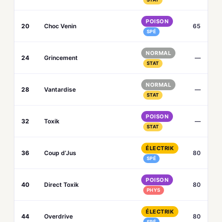
POISON
20
Choc Venin
65
SPÉ
NORMAL
24
Grincement
—
STAT
NORMAL
28
Vantardise
—
STAT
POISON
32
Toxik
—
STAT
ÉLECTRIK
36
Coup d’Jus
80
SPÉ
POISON
40
Direct Toxik
80
PHYS
ÉLECTRIK
44
Overdrive
80
SPÉ