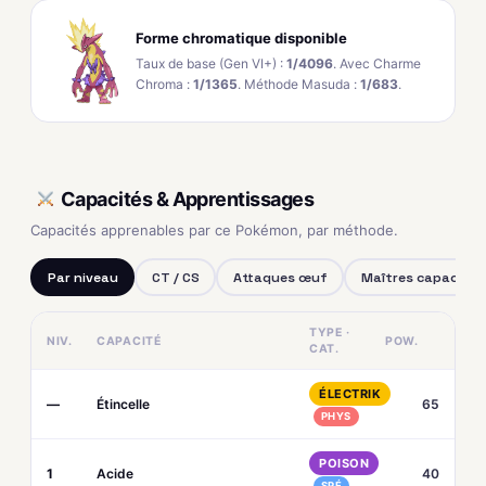
Forme chromatique disponible
Taux de base (Gen VI+) :
1/4096
. Avec Charme
Chroma :
1/1365
. Méthode Masuda :
1/683
.
Capacités & Apprentissages
Capacités apprenables par ce Pokémon, par méthode.
Par niveau
CT / CS
Attaques œuf
Maîtres capacités
TYPE ·
NIV.
CAPACITÉ
POW.
CAT.
ÉLECTRIK
—
Étincelle
65
PHYS
POISON
1
Acide
40
SPÉ