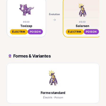
Évolution
→
#848
#849
Toxizap
Salarsen
ÉLECTRIK
POISON
ÉLECTRIK
POISON
Formes & Variantes
Forme standard
Électrik · Poison