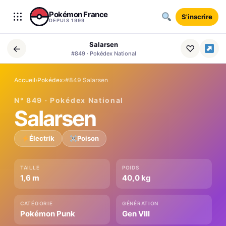
Aller au contenu
Pokémon France
S'inscrire
DEPUIS 1999
Salarsen
←
♡
#849 · Pokédex National
Accueil
›
Pokédex
›
#849 Salarsen
N° 849 · Pokédex National
Salarsen
Électrik
Poison
TAILLE
POIDS
1,6 m
40,0 kg
CATÉGORIE
GÉNÉRATION
Pokémon Punk
Gen VIII