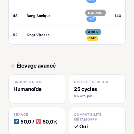
NORMAL
48
Bang Sonique
140
SPÉ
ACIER
52
Chgt Vitesse
—
STAT
Élevage avancé
GROUPES D'ŒUF
CYCLES ÉCLOSION
Humanoïde
25 cycles
≈ 6 425 pas
SEXAGE
COMPATIBILITÉ
MÉTAMORPH
50,0 /
50,0%
✓ Oui