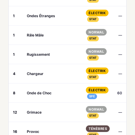
ÉLECTRIK
1
Ondes Étranges
—
STAT
NORMAL
1
Râle Mâle
—
STAT
NORMAL
1
Rugissement
—
STAT
ÉLECTRIK
4
Chargeur
—
STAT
ÉLECTRIK
8
Onde de Choc
60
SPÉ
NORMAL
12
Grimace
—
STAT
TÉNÈBRES
16
Provoc
—
STAT