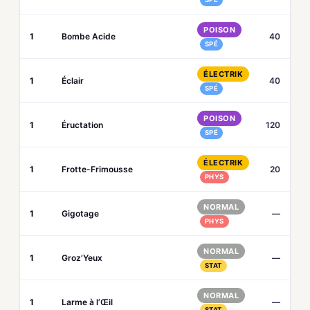
POISON
1
Bombe Acide
40
SPÉ
ÉLECTRIK
1
Éclair
40
SPÉ
POISON
1
Éructation
120
SPÉ
ÉLECTRIK
1
Frotte-Frimousse
20
PHYS
NORMAL
1
Gigotage
—
PHYS
NORMAL
1
Groz’Yeux
—
STAT
NORMAL
1
Larme à l’Œil
—
STAT