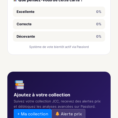
Excellente
0%
Correcte
0%
Décevante
0%
Système de vote bientôt actif via Passlord
Ajoutez à votre collection
Suivez votre collection JCC, recevez des alertes prix
et débloquez les analyses avancées sur Passlord.
+ Ma collection
Alerte prix