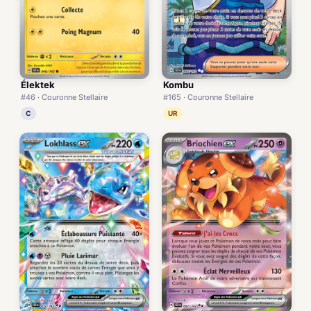
Élektek
Kombu
#46 · Couronne Stellaire
#165 · Couronne Stellaire
C
UR