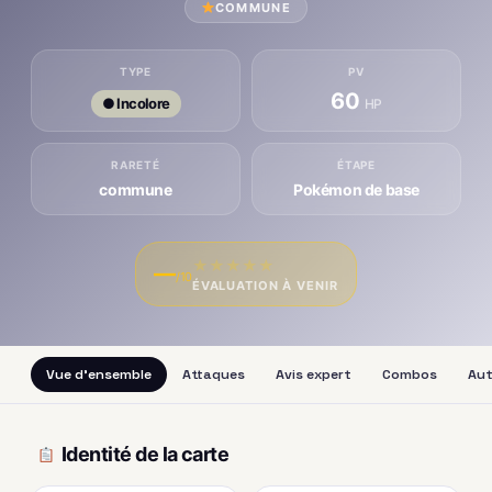
COMMUNE
TYPE
PV
60
● Incolore
HP
RARETÉ
ÉTAPE
commune
Pokémon de base
★
★
★
★
★
—
/10
ÉVALUATION À VENIR
Vue d'ensemble
Attaques
Avis expert
Combos
Aut
Identité de la carte