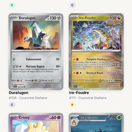
C
C
Duralugon
Ire-Foudre
#106 · Couronne Stellaire
#111 · Couronne Stellaire
C
R