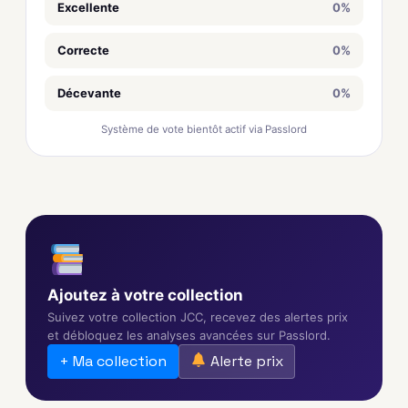
Excellente
0%
Correcte
0%
Décevante
0%
Système de vote bientôt actif via Passlord
Ajoutez à votre collection
Suivez votre collection JCC, recevez des alertes prix
et débloquez les analyses avancées sur Passlord.
+ Ma collection
Alerte prix