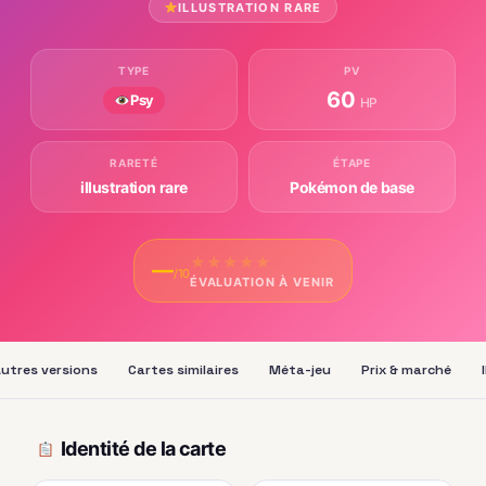
ILLUSTRATION RARE
TYPE
PV
60
Psy
HP
RARETÉ
ÉTAPE
illustration rare
Pokémon de base
★
★
★
★
★
—
/10
ÉVALUATION À VENIR
utres versions
Cartes similaires
Méta-jeu
Prix & marché
Identité de la carte