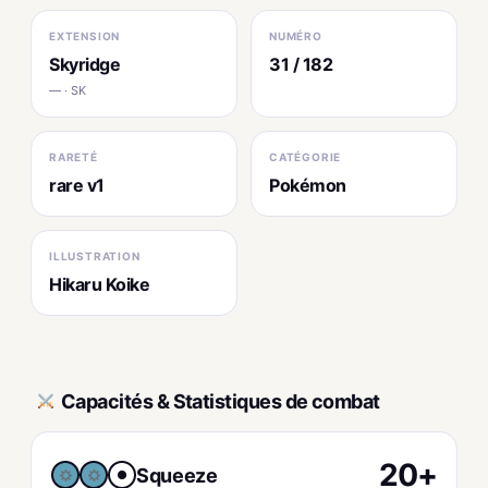
EXTENSION
NUMÉRO
Skyridge
31 / 182
— · SK
RARETÉ
CATÉGORIE
rare v1
Pokémon
ILLUSTRATION
Hikaru Koike
Capacités & Statistiques de combat
20+
Squeeze
●