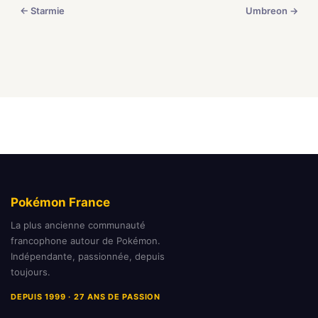
← Starmie
Umbreon →
Pokémon France
La plus ancienne communauté
francophone autour de Pokémon.
Indépendante, passionnée, depuis
toujours.
DEPUIS 1999 · 27 ANS DE PASSION