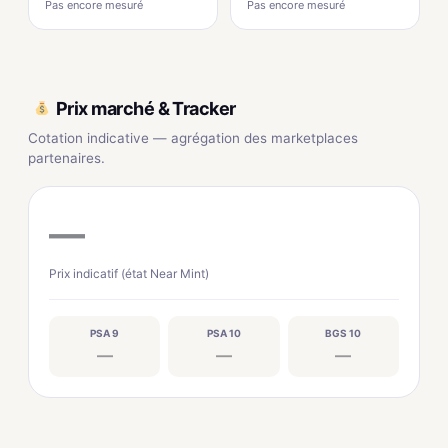
Pas encore mesuré
Pas encore mesuré
Prix marché & Tracker
Cotation indicative — agrégation des marketplaces
partenaires.
—
Prix indicatif (état Near Mint)
PSA 9
PSA 10
BGS 10
—
—
—