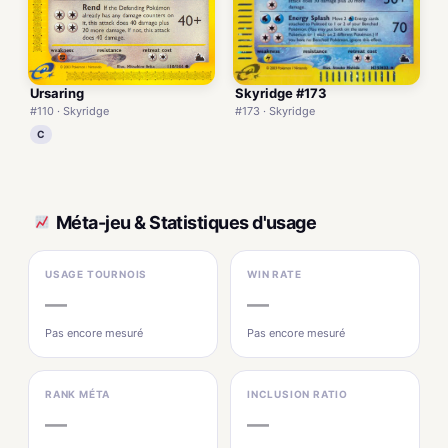
Skyridge #173
Ursaring
#173 · Skyridge
#110 · Skyridge
C
Méta-jeu & Statistiques d'usage
USAGE TOURNOIS
WIN RATE
—
—
Pas encore mesuré
Pas encore mesuré
RANK MÉTA
INCLUSION RATIO
—
—