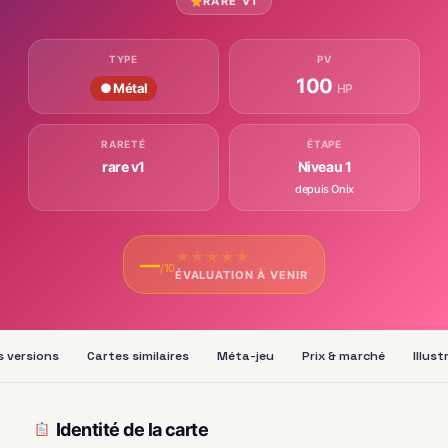
RARE V1
TYPE
PV
100
● Métal
HP
RARETÉ
ÉTAPE
rare v1
Niveau 1
depuis Onix
★
★
★
★
★
—
/10
ÉVALUATION À VENIR
s versions
Cartes similaires
Méta-jeu
Prix & marché
Illus
Identité de la carte