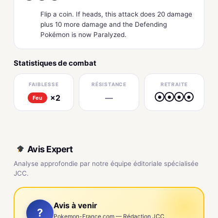
Flip a coin. If heads, this attack does 20 damage
plus 10 more damage and the Defending
Pokémon is now Paralyzed.
Statistiques de combat
FAIBLESSE
RÉSISTANCE
RETRAITE
×2
—
●
●
●
●
Feu
Avis Expert
Analyse approfondie par notre équipe éditoriale spécialisée
JCC.
Avis à venir
?
Pokemon-France.com — Rédaction JCC