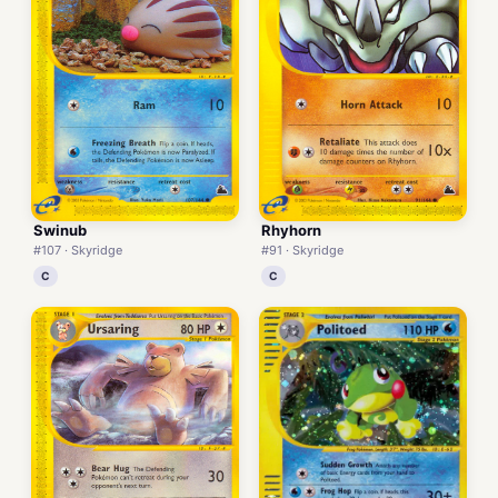
Swinub
Rhyhorn
#107 · Skyridge
#91 · Skyridge
C
C