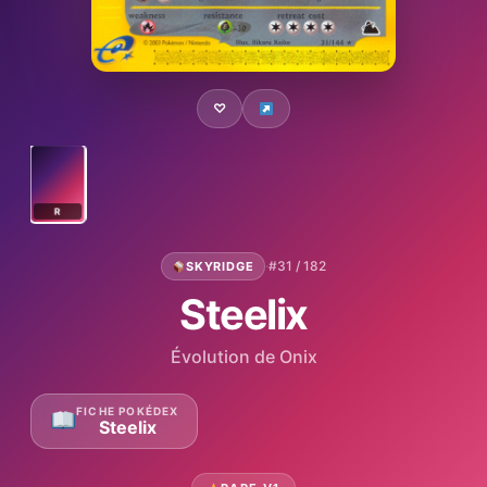
♡
R
·
#31 / 182
SKYRIDGE
Steelix
Évolution de Onix
FICHE POKÉDEX
Steelix