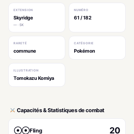
EXTENSION
NUMÉRO
Skyridge
61 / 182
— · SK
RARETÉ
CATÉGORIE
commune
Pokémon
ILLUSTRATION
Tomokazu Komiya
Capacités & Statistiques de combat
20
Fling
●
●