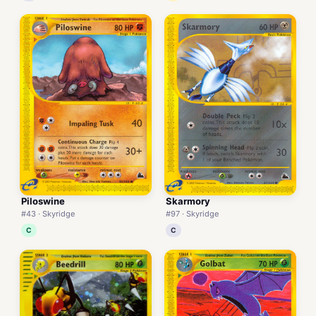
Piloswine
Skarmory
#43 · Skyridge
#97 · Skyridge
C
C