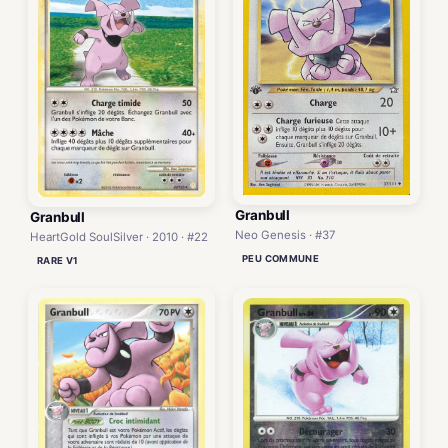
Granbull
Granbull
Neo Genesis · #37
HeartGold SoulSilver · 2010 · #22
PEU COMMUNE
RARE V1