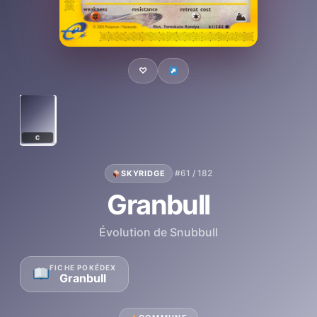
♡
C
·
#61 / 182
SKYRIDGE
Granbull
Évolution de Snubbull
FICHE POKÉDEX
Granbull