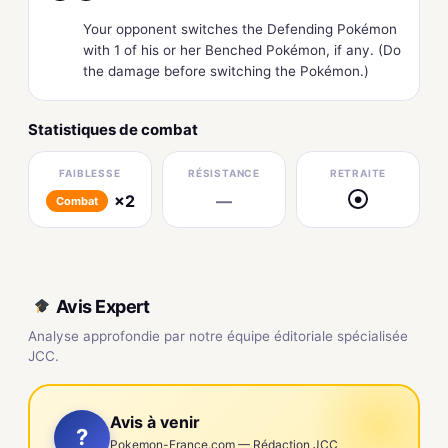
Your opponent switches the Defending Pokémon
with 1 of his or her Benched Pokémon, if any. (Do
the damage before switching the Pokémon.)
Statistiques de combat
FAIBLESSE
RÉSISTANCE
RETRAITE
×2
—
●
Combat
Avis Expert
Analyse approfondie par notre équipe éditoriale spécialisée
JCC.
Avis à venir
?
Pokemon-France.com — Rédaction JCC