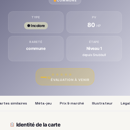
COMMUNE
TYPE
PV
80
● Incolore
HP
RARETÉ
ÉTAPE
commune
Niveau 1
depuis Snubbull
★
★
★
★
★
—
/10
ÉVALUATION À VENIR
artes similaires
Méta-jeu
Prix & marché
Illustrateur
Légal
Identité de la carte