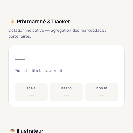
Prix marché & Tracker
Cotation indicative — agrégation des marketplaces
partenaires.
—
Prix indicatif (état Near Mint)
PSA 9
PSA 10
BGS 10
—
—
—
Illustrateur