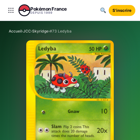
Aller au contenu
Pokémon France
S'inscrire
DEPUIS 1999
Accueil
›
JCC
›
Skyridge
›
#73 Ledyba