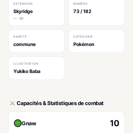
EXTENSION
NUMÉRO
Skyridge
73 / 182
— · SK
RARETÉ
CATÉGORIE
commune
Pokémon
ILLUSTRATION
Yukiko Baba
Capacités & Statistiques de combat
10
Gnaw