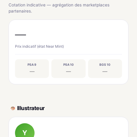
Cotation indicative — agrégation des marketplaces
partenaires.
—
Prix indicatif (état Near Mint)
PSA 9
PSA 10
BGS 10
—
—
—
Illustrateur
Y