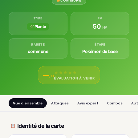
COMMUNE
TYPE
PV
50
Plante
HP
RARETÉ
ÉTAPE
commune
Pokémon de base
★
★
★
★
★
—
/10
ÉVALUATION À VENIR
Vue d'ensemble
Attaques
Avis expert
Combos
Aut
Identité de la carte