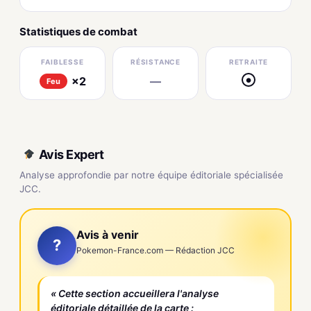
Statistiques de combat
FAIBLESSE
RÉSISTANCE
RETRAITE
×2
—
●
Feu
Avis Expert
Analyse approfondie par notre équipe éditoriale spécialisée
JCC.
Avis à venir
?
Pokemon-France.com — Rédaction JCC
« Cette section accueillera l'analyse
éditoriale détaillée de la carte :