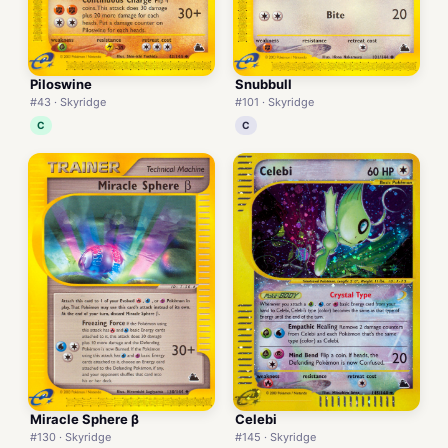
Piloswine
Snubbull
#43 · Skyridge
#101 · Skyridge
C
C
Miracle Sphere β
Celebi
#130 · Skyridge
#145 · Skyridge