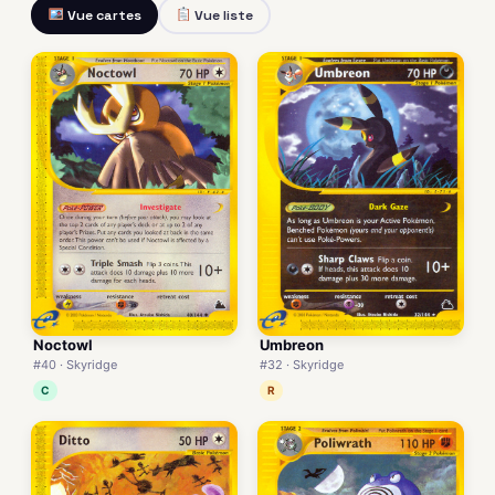
Vue cartes
Vue liste
Noctowl
Umbreon
#40 · Skyridge
#32 · Skyridge
C
R