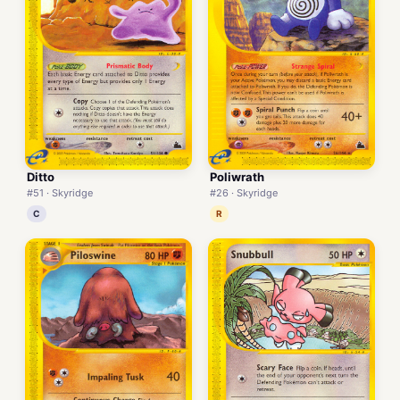
Ditto
Poliwrath
#51 · Skyridge
#26 · Skyridge
C
R