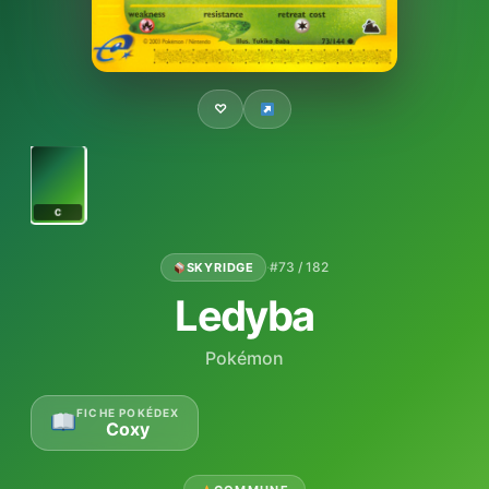
♡
C
·
#73 / 182
SKYRIDGE
Ledyba
Pokémon
FICHE POKÉDEX
Coxy