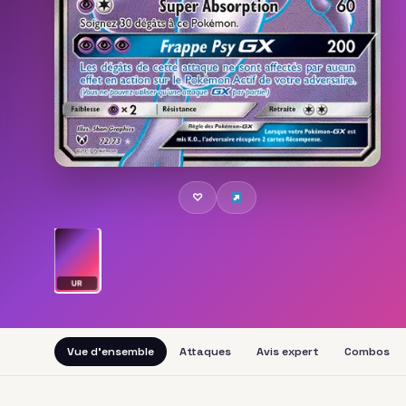
♡
UR
Vue d'ensemble
Attaques
Avis expert
Combos