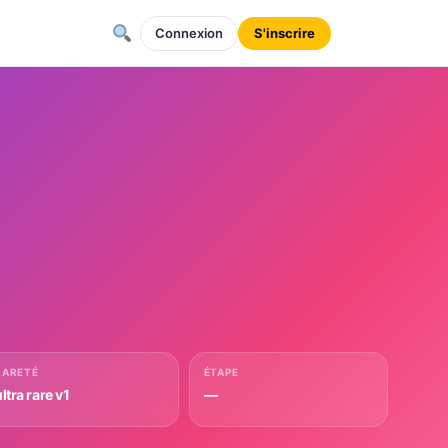
Connexion
S'inscrire
RARETÉ
ÉTAPE
ltra rare v1
—