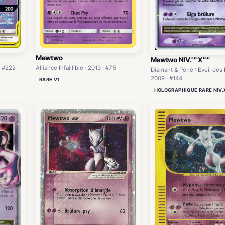
Mewtwo
Mewtwo NIV.'''''X'''''
· #222
Alliance Infaillible · 2019 · #75
Diamant & Perle : Eveil des
2009 · #144
RARE V1
HOLOGRAPHIQUE RARE NIV.