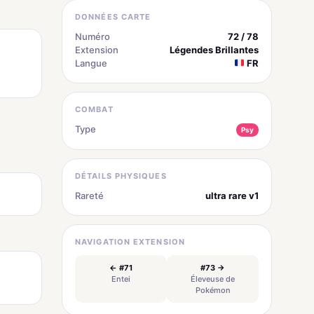
DONNÉES CARTE
Numéro
72 / 78
Extension
Légendes Brillantes
Langue
FR
COMBAT
Type
Psy
DÉTAILS PHYSIQUES
Rareté
ultra rare v1
NAVIGATION EXTENSION
← #71
#73 →
Entei
Éleveuse de
Pokémon