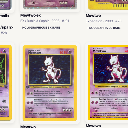
Mewtwo ex
Mewtwo
mall>
EX : Rubis & Saphir · 2003 · #101
Expedition · 2003 · #20
'</span>
HOLOGRAPHIQUE EX RARE
HOLOGRAPHIQUE RARE
· #28
Mewtwo
Mewtwo