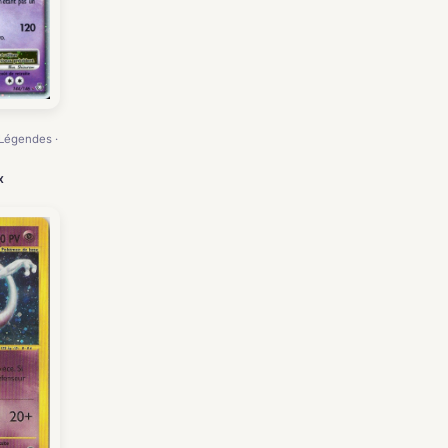
 Légendes ·
X