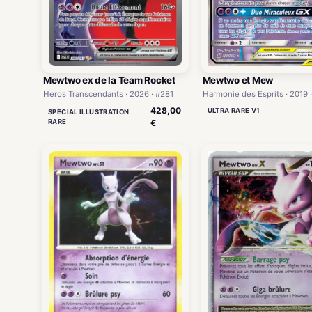
Mewtwo ex de la Team Rocket
Mewtwo et Mew
Héros Transcendants · 2026 · #281
Harmonie des Esprits · 2019 
428,00
ULTRA RARE V1
SPECIAL ILLUSTRATION
RARE
€