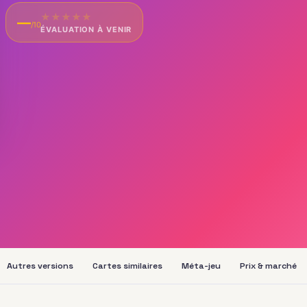
★
★
★
★
★
—
/10
ÉVALUATION À VENIR
Autres versions
Cartes similaires
Méta-jeu
Prix & marché