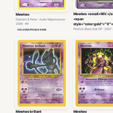
Mewtwo <small>NIV.</s
Mewtwo
<span
Diamant & Perle : Aube Majestueuse ·
2008 · #9
style="color:gold">'''X''
Promos Black Star DP · 2007 
HOLOGRAPHIQUE RARE
Mewtwo
Mewtwo brillant