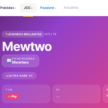
Actualités
Pokédex
JCC
Passlord
▾
▾
▾
·
#72 / 78
LÉGENDES BRILLANTES
Mewtwo
FICHE POKÉDEX
Mewtwo
ULTRA RARE V1
TYPE
PV
u
Psy
—