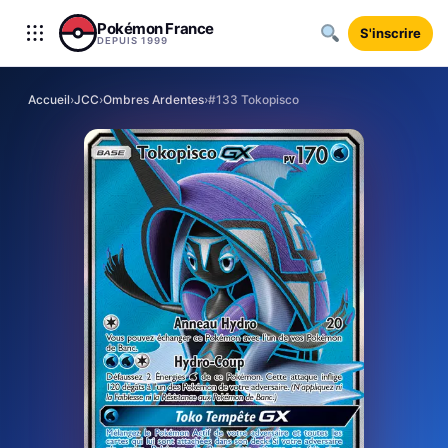
Aller au contenu
Pokémon France
S'inscrire
DEPUIS 1999
Accueil
›
JCC
›
Ombres Ardentes
›
#133 Tokopisco