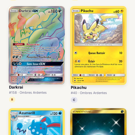
Darkrai
Pikachu
#158 · Ombres Ardentes
#40 · Ombres Ardentes
R
C