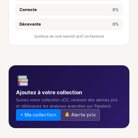
Correcte
0%
Décevante
0%
Système de vote bientôt actif via Passlord
Ajoutez à votre collection
Suivez votre collection JCC, recevez des alertes prix
et débloquez les analyses avancées sur Passlord.
+ Ma collection
Alerte prix