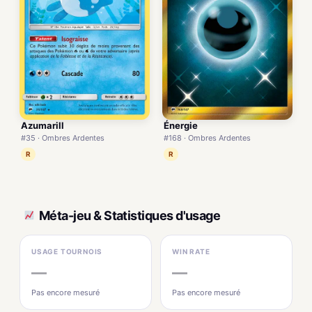
Énergie
Azumarill
#168 · Ombres Ardentes
#35 · Ombres Ardentes
R
R
Méta-jeu & Statistiques d'usage
USAGE TOURNOIS
WIN RATE
—
—
Pas encore mesuré
Pas encore mesuré