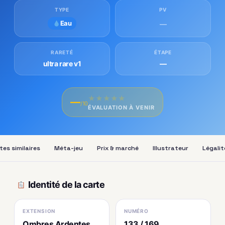
TYPE
PV
Eau
—
RARETÉ
ÉTAPE
ultra rare v1
—
★
★
★
★
★
—
/10
ÉVALUATION À VENIR
tes similaires
Méta-jeu
Prix & marché
Illustrateur
Légalit
Identité de la carte
EXTENSION
NUMÉRO
Ombres Ardentes
133 / 169