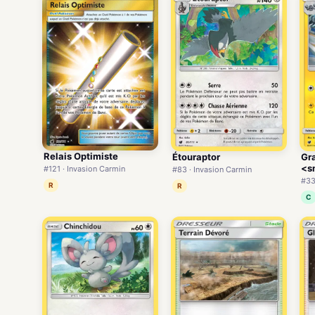
Relais Optimiste
Étouraptor
Gr
<s
#121 · Invasion Carmin
#83 · Invasion Carmin
#33
R
R
C