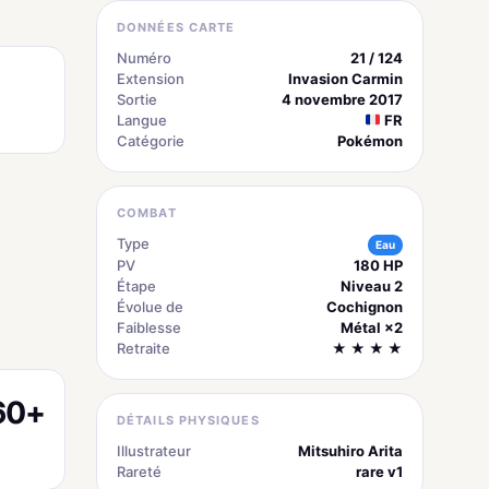
DONNÉES CARTE
Numéro
21 / 124
Extension
Invasion Carmin
Sortie
4 novembre 2017
Langue
FR
Catégorie
Pokémon
COMBAT
Type
Eau
PV
180 HP
Étape
Niveau 2
Évolue de
Cochignon
Faiblesse
Métal ×2
Retraite
★ ★ ★ ★
60+
DÉTAILS PHYSIQUES
Illustrateur
Mitsuhiro Arita
Rareté
rare v1