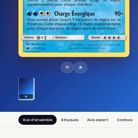
♡
R
Vue d'ensemble
Attaques
Avis expert
Combos