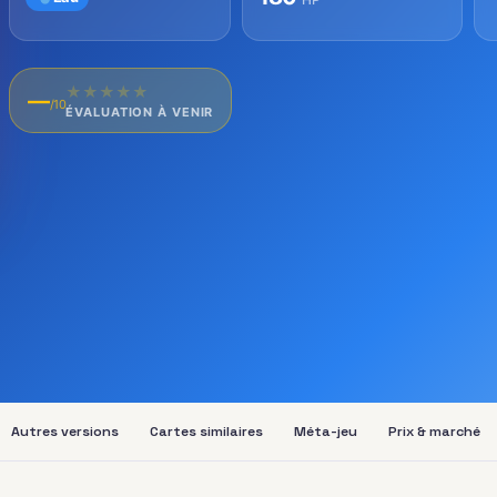
★
★
★
★
★
—
/10
ÉVALUATION À VENIR
Autres versions
Cartes similaires
Méta-jeu
Prix & marché