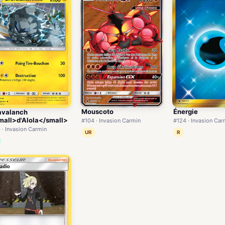
Mouscoto
Énergie
avalanch
mall>d'Alola</small>
#104 · Invasion Carmin
#124 · Invasion Car
 · Invasion Carmin
UR
R