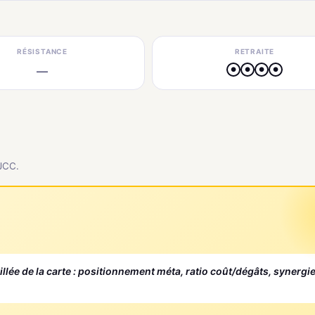
RÉSISTANCE
RETRAITE
—
●
●
●
●
 JCC.
aillée de la carte : positionnement méta, ratio coût/dégâts, synergi