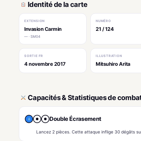
Identité de la carte
EXTENSION
NUMÉRO
Invasion Carmin
21 / 124
— · SM04
SORTIE FR
ILLUSTRATION
4 novembre 2017
Mitsuhiro Arita
Capacités & Statistiques de comba
Double Écrasement
●
●
Lancez 2 pièces. Cette attaque inflige 30 dégâts s