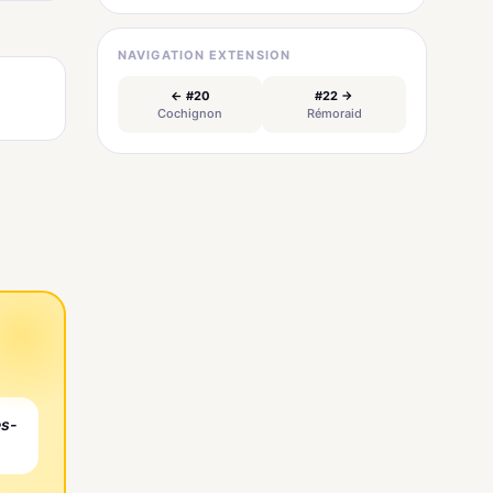
NAVIGATION EXTENSION
← #20
#22 →
Cochignon
Rémoraid
es-