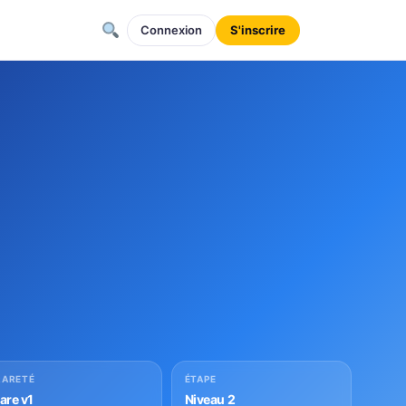
Connexion
S'inscrire
RARETÉ
ÉTAPE
rare v1
Niveau 2