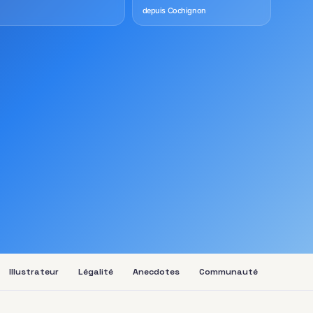
depuis Cochignon
Illustrateur
Légalité
Anecdotes
Communauté