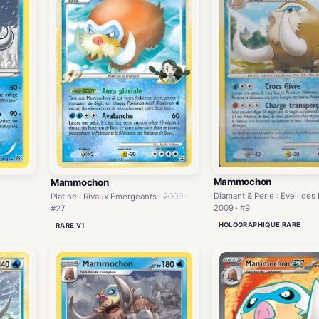
Mammochon
Mammochon
Diamant & Perle : Eveil des
Platine : Rivaux Émergeants · 2009 ·
2009 · #9
#27
HOLOGRAPHIQUE RARE
RARE V1