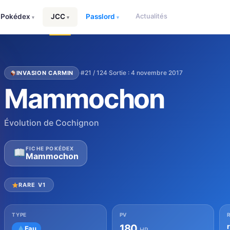
Actualités
Pokédex
JCC
Passlord
▾
▾
▾
·
#21 / 124
·
Sortie : 4 novembre 2017
INVASION CARMIN
Mammochon
Évolution de Cochignon
FICHE POKÉDEX
Mammochon
RARE V1
TYPE
PV
180
Eau
HP