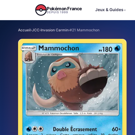
Aller au contenu
Pokémon France
Jeux & Guides
▾
DEPUIS 1999
Accueil
›
JCC
›
Invasion Carmin
›
#21 Mammochon