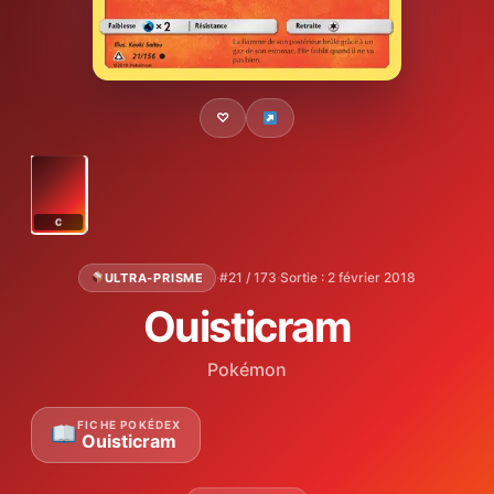
♡
C
·
#21 / 173
·
Sortie : 2 février 2018
ULTRA-PRISME
Ouisticram
Pokémon
FICHE POKÉDEX
Ouisticram