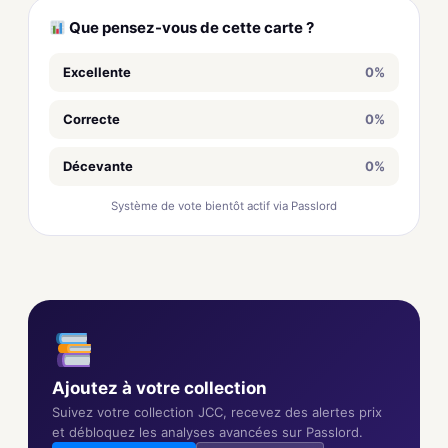
Que pensez-vous de cette carte ?
Excellente
0%
Correcte
0%
Décevante
0%
Système de vote bientôt actif via Passlord
Ajoutez à votre collection
Suivez votre collection JCC, recevez des alertes prix
et débloquez les analyses avancées sur Passlord.