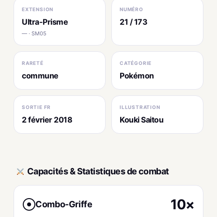
EXTENSION
NUMÉRO
Ultra-Prisme
21 / 173
— · SM05
RARETÉ
CATÉGORIE
commune
Pokémon
SORTIE FR
ILLUSTRATION
2 février 2018
Kouki Saitou
Capacités & Statistiques de combat
10×
Combo-Griffe
●