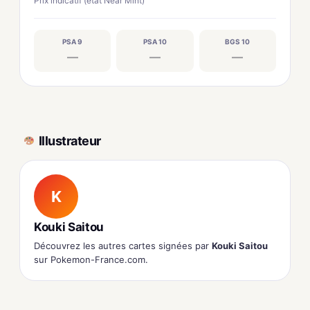
Prix indicatif (état Near Mint)
PSA 9
PSA 10
BGS 10
—
—
—
Illustrateur
K
Kouki Saitou
Découvrez les autres cartes signées par
Kouki Saitou
sur Pokemon-France.com.