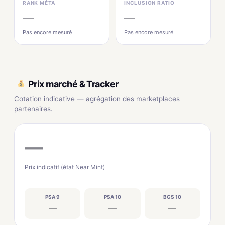
RANK MÉTA
INCLUSION RATIO
—
—
Pas encore mesuré
Pas encore mesuré
Prix marché & Tracker
Cotation indicative — agrégation des marketplaces
partenaires.
—
Prix indicatif (état Near Mint)
PSA 9
PSA 10
BGS 10
—
—
—