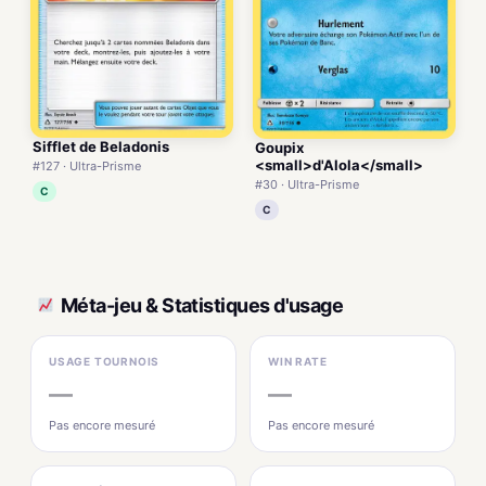
Sifflet de Beladonis
Goupix
<small>d'Alola</small>
#127 · Ultra-Prisme
#30 · Ultra-Prisme
C
C
Méta-jeu & Statistiques d'usage
USAGE TOURNOIS
WIN RATE
—
—
Pas encore mesuré
Pas encore mesuré