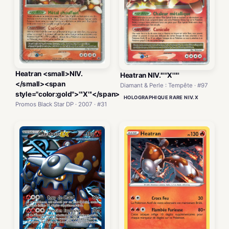
Heatran <small>NIV.
Heatran NIV.'''''X'''''
</small><span
Diamant & Perle : Tempête · #97
style="color:gold">'''X'''</span>
HOLOGRAPHIQUE RARE NIV.X
Promos Black Star DP · 2007 · #31