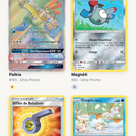
Palkia
Magnéti
#165 · Ultra-Prisme
#80 · Ultra-Prisme
R
C