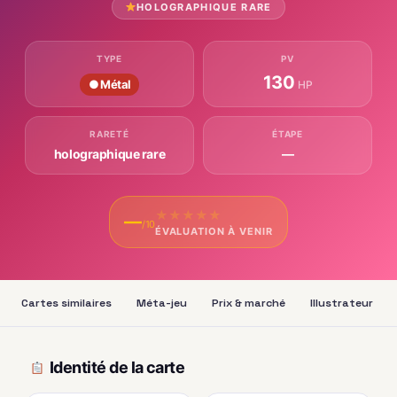
HOLOGRAPHIQUE RARE
TYPE
PV
130
● Métal
HP
RARETÉ
ÉTAPE
holographique rare
—
★
★
★
★
★
—
/10
ÉVALUATION À VENIR
Cartes similaires
Méta-jeu
Prix & marché
Illustrateur
Identité de la carte