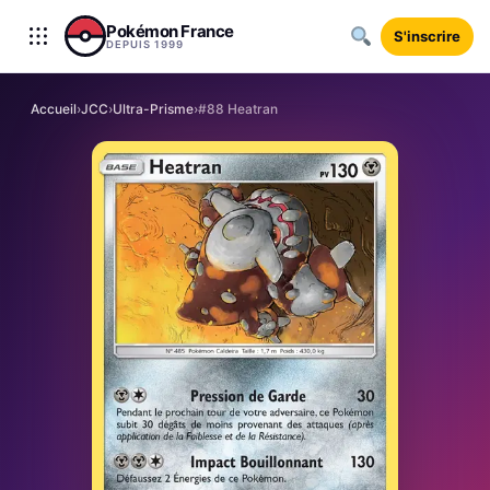
Aller au contenu
Pokémon France
S'inscrire
DEPUIS 1999
Accueil
›
JCC
›
Ultra-Prisme
›
#88 Heatran