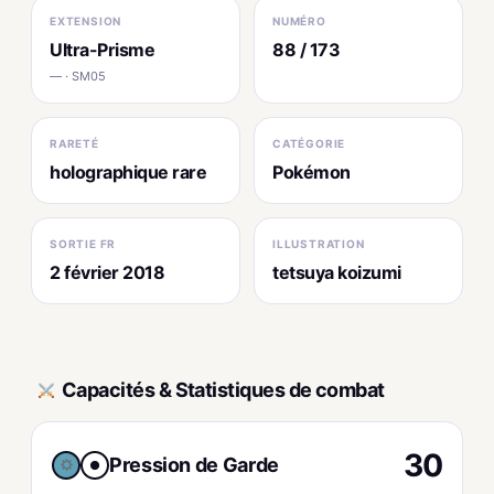
EXTENSION
NUMÉRO
Ultra-Prisme
88 / 173
— · SM05
RARETÉ
CATÉGORIE
holographique rare
Pokémon
SORTIE FR
ILLUSTRATION
2 février 2018
tetsuya koizumi
Capacités & Statistiques de combat
30
Pression de Garde
●