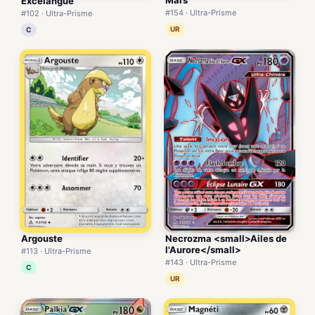
Excelangue
#154 · Ultra-Prisme
#102 · Ultra-Prisme
UR
C
Necrozma <small>Ailes de
Argouste
l'Aurore</small>
#113 · Ultra-Prisme
#143 · Ultra-Prisme
C
UR