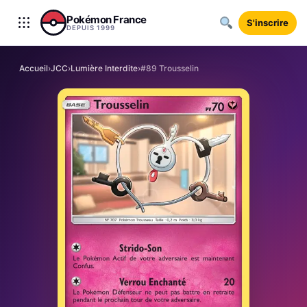
Aller au contenu
Pokémon France
S'inscrire
DEPUIS 1999
Accueil
›
JCC
›
Lumière Interdite
›
#89 Trousselin