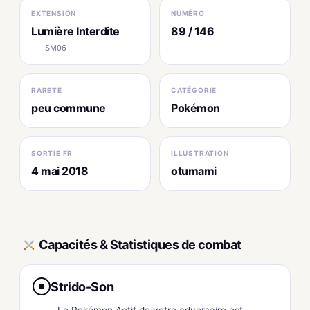
EXTENSION
NUMÉRO
Lumière Interdite
89 / 146
— · SM06
RARETÉ
CATÉGORIE
peu commune
Pokémon
SORTIE FR
ILLUSTRATION
4 mai 2018
otumami
Capacités & Statistiques de combat
Strido-Son
●
Le Pokémon Actif de votre adversaire est