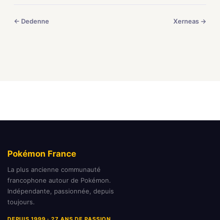
← Dedenne
Xerneas →
Pokémon France
La plus ancienne communauté
francophone autour de Pokémon.
Indépendante, passionnée, depuis
toujours.
DEPUIS 1999 · 27 ANS DE PASSION