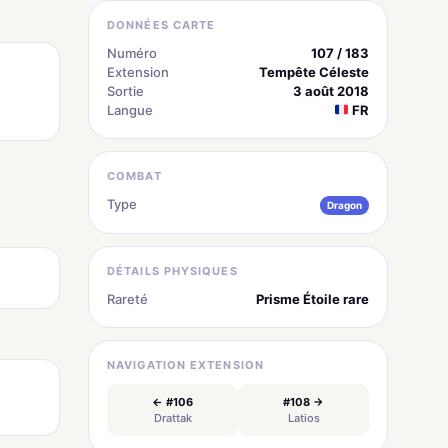
DONNÉES CARTE
Numéro
107 / 183
Extension
Tempête Céleste
Sortie
3 août 2018
Langue
FR
COMBAT
Type
Dragon
DÉTAILS PHYSIQUES
Rareté
Prisme Étoile rare
NAVIGATION EXTENSION
← #106
#108 →
Drattak
Latios