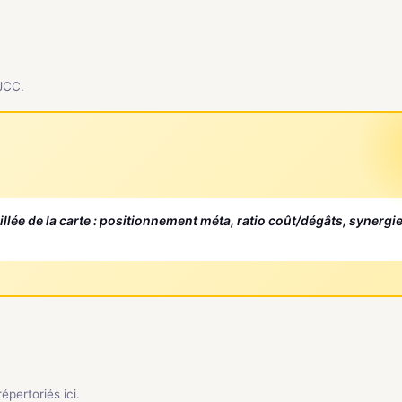
 JCC.
aillée de la carte : positionnement méta, ratio coût/dégâts, synergi
pertoriés ici.