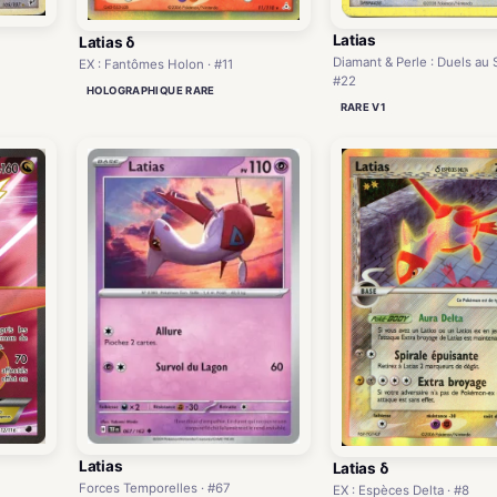
Latias
Latias δ
Diamant & Perle : Duels au
EX : Fantômes Holon · #11
#22
HOLOGRAPHIQUE RARE
RARE V1
Latias
Latias δ
Forces Temporelles · #67
EX : Espèces Delta · #8