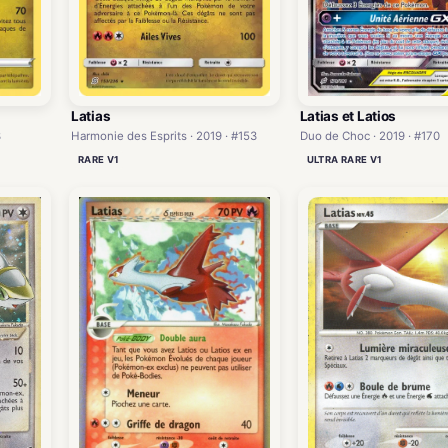
Latias et Latios
Latias
3
Duo de Choc · 2019 · #170
Harmonie des Esprits · 2019 · #153
ULTRA RARE V1
RARE V1