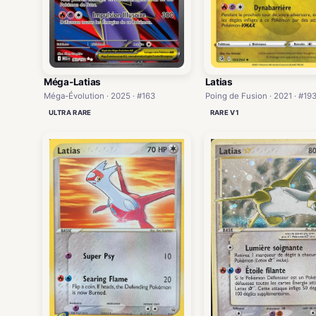
Méga-Latias
Latias
Méga-Évolution · 2025 · #163
Poing de Fusion · 2021 · #19
ULTRA RARE
RARE V1