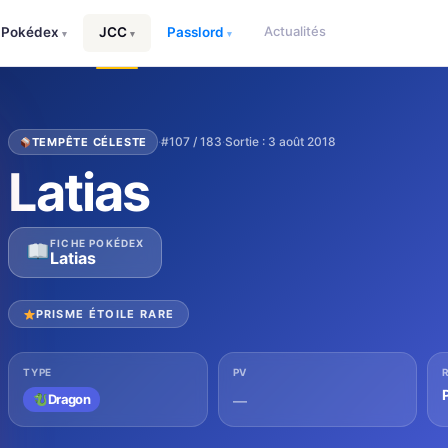
Actualités
Pokédex
JCC
Passlord
▾
▾
▾
·
#107 / 183
·
Sortie : 3 août 2018
TEMPÊTE CÉLESTE
Latias
FICHE POKÉDEX
Latias
PRISME ÉTOILE RARE
TYPE
PV
Dragon
—