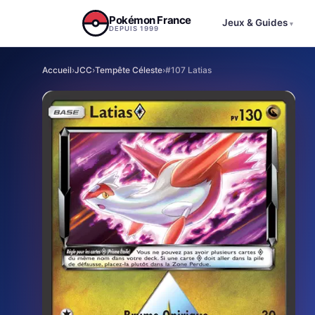
Aller au contenu
Pokémon France
Jeux & Guides
▾
DEPUIS 1999
Accueil
›
JCC
›
Tempête Céleste
›
#107 Latias