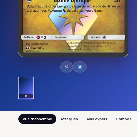
♡
R
Vue d'ensemble
Attaques
Avis expert
Combos