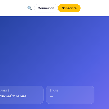
Connexion
S'inscrire
RARETÉ
ÉTAPE
Prisme Étoile rare
—