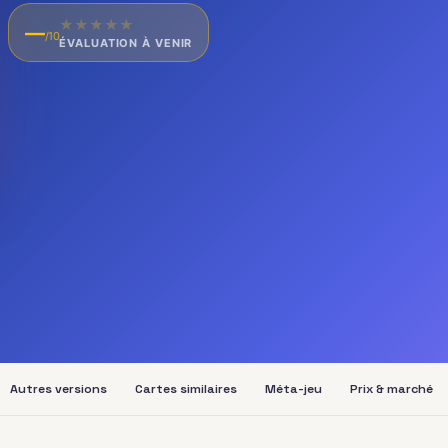
★
★
★
★
★
—
/10
ÉVALUATION À VENIR
Autres versions
Cartes similaires
Méta-jeu
Prix & marché