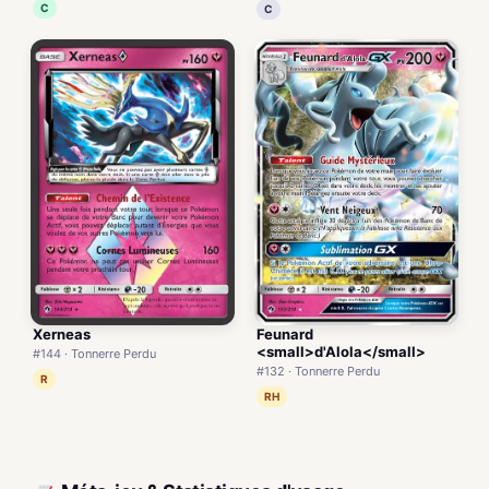
C
C
Xerneas
Feunard
<small>d'Alola</small>
#144 · Tonnerre Perdu
#132 · Tonnerre Perdu
R
RH