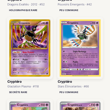
Dragons Exaltés · 2012 · #52
Pouvoirs Émergents · #42
HOLOGRAPHIQUE RARE
PEU COMMUNE
Cryptéro
Cryptéro
Glaciation Plasma · #118
Stars Étincelantes · #66
SECRÈTE RARE
PEU COMMUNE