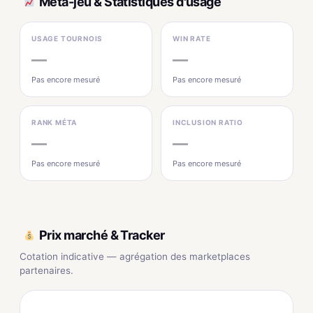
Méta-jeu & Statistiques d'usage
USAGE TOURNOIS
WIN RATE
—
—
Pas encore mesuré
Pas encore mesuré
RANK MÉTA
INCLUSION RATIO
—
—
Pas encore mesuré
Pas encore mesuré
Prix marché & Tracker
Cotation indicative — agrégation des marketplaces
partenaires.