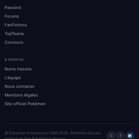
Passlord
Forums
FanFictions
TopTeams
Concours
À PROPOS
Notre histoire
L'équipe
Nous contacter
Mentions légales
Site officiel Pokémon
© Pokemon-France.com 1999–2026 · Pokémon est une
𝕏
f
marque de The Pokémon Company