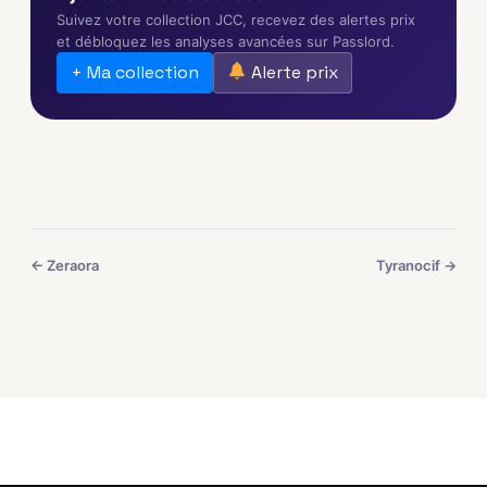
Suivez votre collection JCC, recevez des alertes prix
et débloquez les analyses avancées sur Passlord.
+ Ma collection
Alerte prix
← Zeraora
Tyranocif →