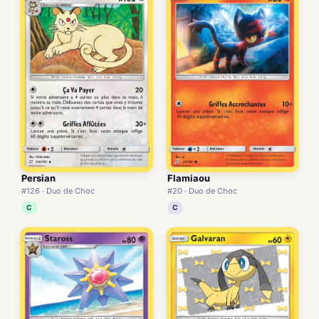
Persian
Flamiaou
#126 · Duo de Choc
#20 · Duo de Choc
C
C