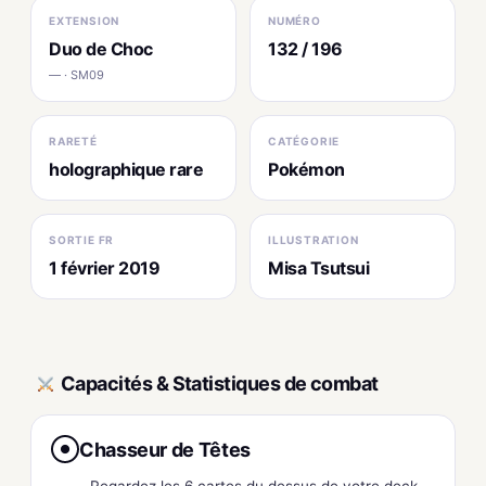
EXTENSION
NUMÉRO
Duo de Choc
132 / 196
— · SM09
RARETÉ
CATÉGORIE
holographique rare
Pokémon
SORTIE FR
ILLUSTRATION
1 février 2019
Misa Tsutsui
Capacités & Statistiques de combat
Chasseur de Têtes
●
Regardez les 6 cartes du dessus de votre deck,