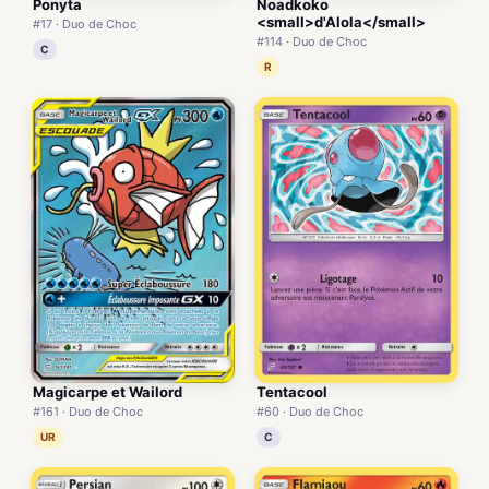
Ponyta
Noadkoko
<small>d'Alola</small>
#17 · Duo de Choc
#114 · Duo de Choc
C
R
Magicarpe et Wailord
Tentacool
#161 · Duo de Choc
#60 · Duo de Choc
UR
C