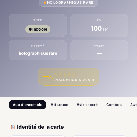
HOLOGRAPHIQUE RARE
TYPE
PV
100
● Incolore
HP
RARETÉ
ÉTAPE
holographique rare
—
★
★
★
★
★
—
/10
ÉVALUATION À VENIR
Vue d'ensemble
Attaques
Avis expert
Combos
Aut
Identité de la carte