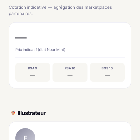
Cotation indicative — agrégation des marketplaces
partenaires.
—
Prix indicatif (état Near Mint)
PSA 9
PSA 10
BGS 10
—
—
—
Illustrateur
E