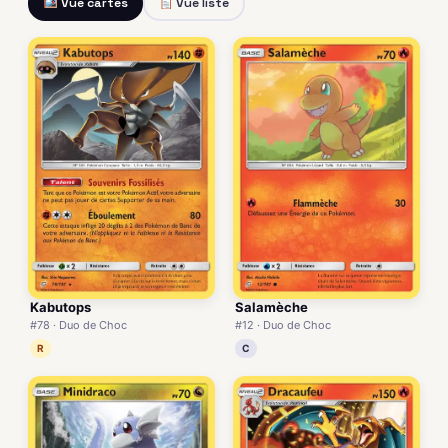
Vue cartes
Vue liste
Kabutops
Salamèche
#78 · Duo de Choc
#12 · Duo de Choc
R
C