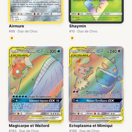
Airmure
Shaymin
#98 · Duo de Choc
#10 · Duo de Choc
R
R
Magicarpe et Wailord
Ectoplasma et Mimiqui
#183 · Duo de Choc
#186 · Duo de Choc