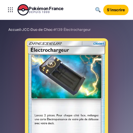
Aller au contenu
Pokémon France
S'inscrire
DEPUIS 1999
Accueil
›
JCC
›
Duo de Choc
›
#139 Électrochargeur