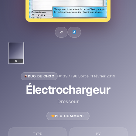
♡
C
·
#139 / 196
·
Sortie : 1 février 2019
DUO DE CHOC
Électrochargeur
Dresseur
PEU COMMUNE
TYPE
PV