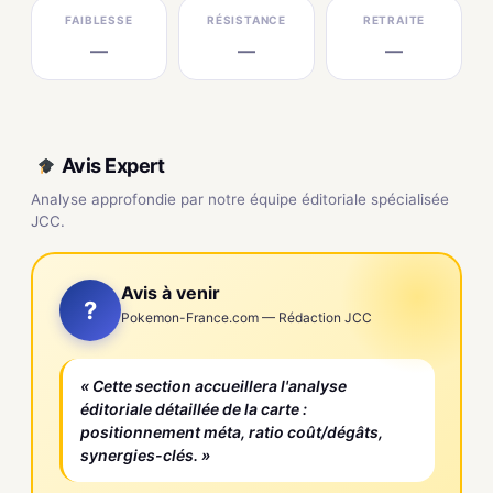
FAIBLESSE
RÉSISTANCE
RETRAITE
—
—
—
Avis Expert
Analyse approfondie par notre équipe éditoriale spécialisée
JCC.
Avis à venir
?
Pokemon-France.com — Rédaction JCC
« Cette section accueillera l'analyse
éditoriale détaillée de la carte :
positionnement méta, ratio coût/dégâts,
synergies-clés. »