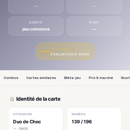
—
—
RARETÉ
ÉTAPE
peu commune
—
★
★
★
★
★
—
/10
ÉVALUATION À VENIR
Combos
Cartes similaires
Méta-jeu
Prix & marché
Illus
Identité de la carte
EXTENSION
NUMÉRO
Duo de Choc
139 / 196
— · SM09