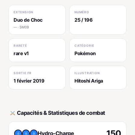
EXTENSION
NUMÉRO
Duo de Choc
25 / 196
— · SM09
RARETÉ
CATÉGORIE
rare v1
Pokémon
SORTIE FR
ILLUSTRATION
1 février 2019
Hitoshi Ariga
Capacités & Statistiques de combat
150
Hydro-Charge