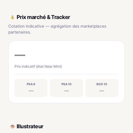
Prix marché & Tracker
Cotation indicative — agrégation des marketplaces
partenaires.
—
Prix indicatif (état Near Mint)
PSA 9
PSA 10
BGS 10
—
—
—
Illustrateur