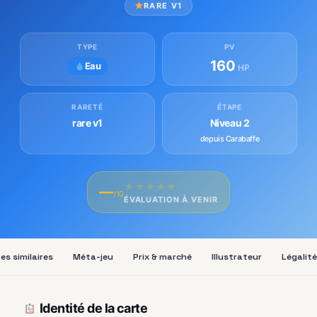
RARE V1
TYPE
PV
160
Eau
HP
RARETÉ
ÉTAPE
rare v1
Niveau 2
depuis Carabaffe
★
★
★
★
★
—
/10
ÉVALUATION À VENIR
es similaires
Méta-jeu
Prix & marché
Illustrateur
Légalité
Identité de la carte