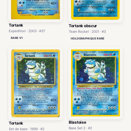
Tortank
Tortank obscur
Expedition · 2003 · #37
Team Rocket · 2001 · #3
RARE V1
HOLOGRAPHIQUE RARE
Blastoise
Tortank
Base Set 2 · #2
Set de base · 1999 · #2