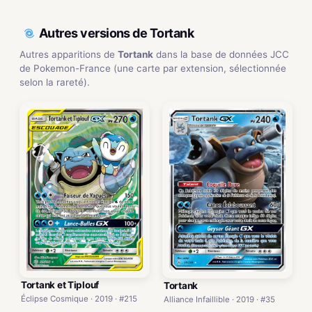
Autres versions de Tortank
Autres apparitions de
Tortank
dans la base de données JCC
de Pokemon-France (une carte par extension, sélectionnée
selon la rareté).
Tortank et Tiplouf
Tortank
Éclipse Cosmique · 2019 · #215
Alliance Infaillible · 2019 · #35