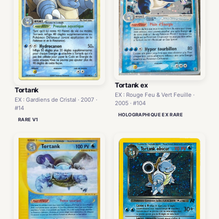
Tortank ex
Tortank
EX : Rouge Feu & Vert Feuille ·
EX : Gardiens de Cristal · 2007 ·
2005 · #104
#14
HOLOGRAPHIQUE EX RARE
RARE V1