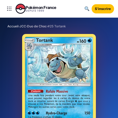
Aller au contenu
Pokémon France
S'inscrire
DEPUIS 1999
Accueil
›
JCC
›
Duo de Choc
›
#25 Tortank