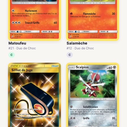
Matoufeu
Salamèche
#21 · Duo de Choc
#12 · Duo de Choc
C
C