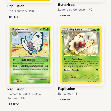
Butterfree
Papilusion
Legendary Collection · #21
Neo Discovery · #19
RARE V1
RARE V1
Papilusion
Papilusion
Étincelles · #3
Diamant & Perle : Duels au
Sommet · #14
RARE V1
RARE V1