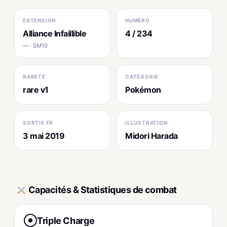
EXTENSION
NUMÉRO
Alliance Infaillible
4 / 234
— · SM10
RARETÉ
CATÉGORIE
rare v1
Pokémon
SORTIE FR
ILLUSTRATION
3 mai 2019
Midori Harada
Capacités & Statistiques de combat
Triple Charge
●