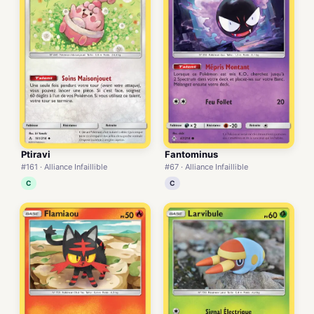
Ptiravi
Fantominus
#161 · Alliance Infaillible
#67 · Alliance Infaillible
C
C