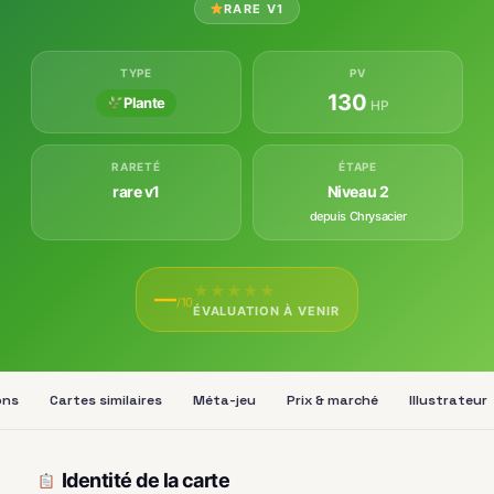
RARE V1
TYPE
PV
130
Plante
HP
RARETÉ
ÉTAPE
rare v1
Niveau 2
depuis Chrysacier
★
★
★
★
★
—
/10
ÉVALUATION À VENIR
ons
Cartes similaires
Méta-jeu
Prix & marché
Illustrateur
Identité de la carte