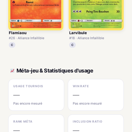
Flamiaou
Larvibule
#26 · Alliance Infaillible
#18 · Alliance Infaillible
C
C
Méta-jeu & Statistiques d'usage
USAGE TOURNOIS
WIN RATE
—
—
Pas encore mesuré
Pas encore mesuré
RANK MÉTA
INCLUSION RATIO
—
—