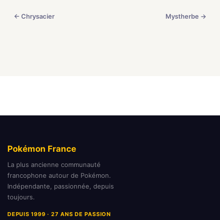
← Chrysacier
Mystherbe →
Pokémon France
La plus ancienne communauté
francophone autour de Pokémon.
Indépendante, passionnée, depuis
toujours.
DEPUIS 1999 · 27 ANS DE PASSION