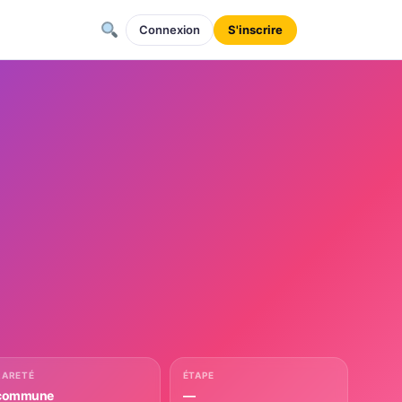
Connexion
S'inscrire
RARETÉ
ÉTAPE
commune
—