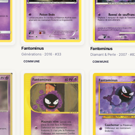
Fantominus
Fantominus
Générations · 2016 · #33
Diamant & Perle · 2007 · #8
COMMUNE
COMMUNE