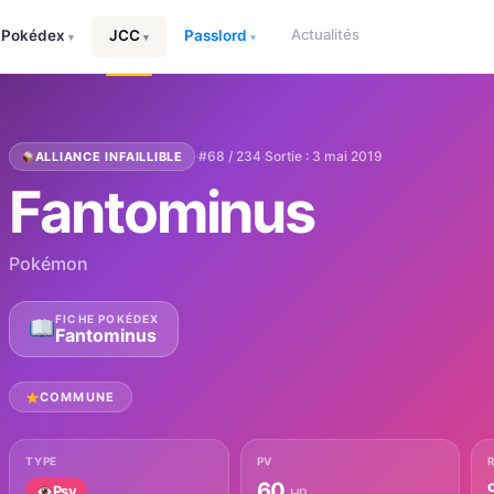
Actualités
Pokédex
JCC
Passlord
▾
▾
▾
·
#68 / 234
·
Sortie : 3 mai 2019
ALLIANCE INFAILLIBLE
Fantominus
Pokémon
FICHE POKÉDEX
Fantominus
COMMUNE
TYPE
PV
60
Psy
HP