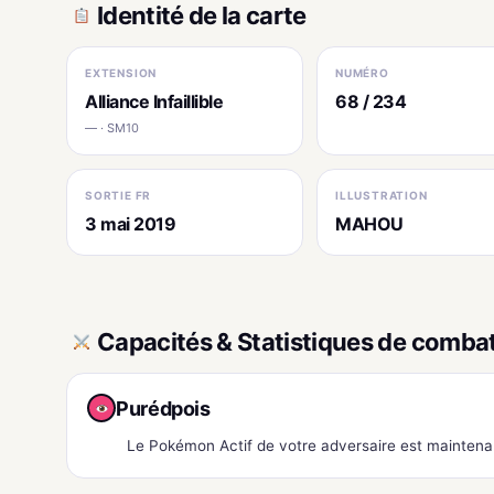
Identité de la carte
EXTENSION
NUMÉRO
Alliance Infaillible
68 / 234
— · SM10
SORTIE FR
ILLUSTRATION
3 mai 2019
MAHOU
Capacités & Statistiques de comba
Purédpois
Le Pokémon Actif de votre adversaire est mainten