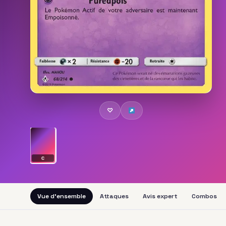
♡
C
Vue d'ensemble
Attaques
Avis expert
Combos