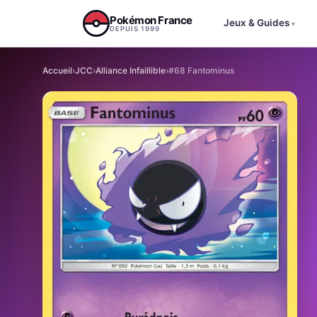
Aller au contenu
Pokémon France
Jeux & Guides
▾
DEPUIS 1999
Accueil
›
JCC
›
Alliance Infaillible
›
#68 Fantominus