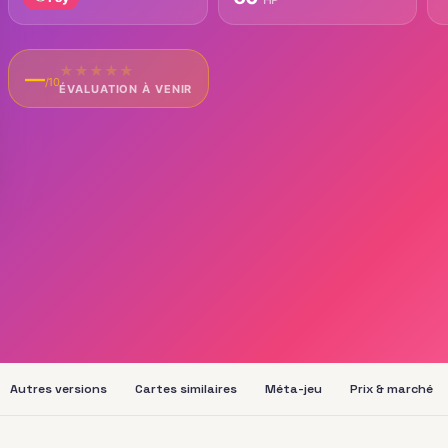
★
★
★
★
★
—
/10
ÉVALUATION À VENIR
Autres versions
Cartes similaires
Méta-jeu
Prix & marché