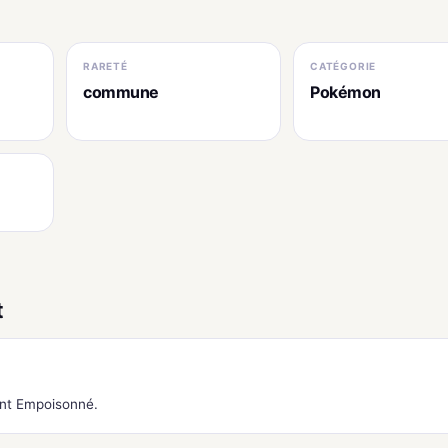
RARETÉ
CATÉGORIE
commune
Pokémon
t
ant Empoisonné.