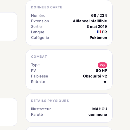
DONNÉES CARTE
Numéro
68 / 234
Extension
Alliance Infaillible
Sortie
3 mai 2019
Langue
FR
Catégorie
Pokémon
COMBAT
Type
Psy
PV
60 HP
Faiblesse
Obscurité ×2
Retraite
★
DÉTAILS PHYSIQUES
Illustrateur
MAHOU
Rareté
commune