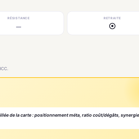
RÉSISTANCE
RETRAITE
—
●
 JCC.
aillée de la carte : positionnement méta, ratio coût/dégâts, synergi