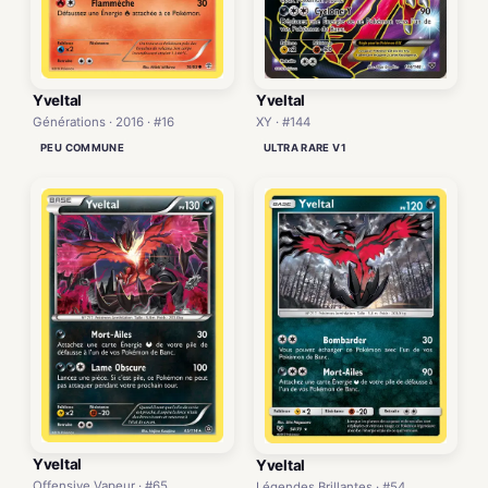
Yveltal
Yveltal
Générations · 2016 · #16
XY · #144
PEU COMMUNE
ULTRA RARE V1
Yveltal
Yveltal
Offensive Vapeur · #65
Légendes Brillantes · #54