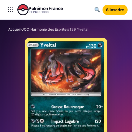
Aller au contenu
Pokémon France
S'inscrire
DEPUIS 1999
Accueil
›
JCC
›
Harmonie des Esprits
›
#139 Yveltal