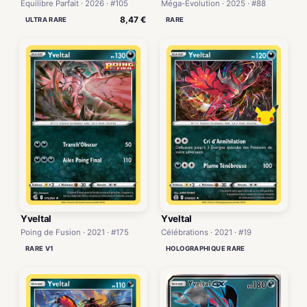
Équilibre Parfait · 2026 · #105
Méga-Évolution · 2025 · #88
8,47 €
ULTRA RARE
RARE
Yveltal
Yveltal
Poing de Fusion · 2021 · #175
Célébrations · 2021 · #19
RARE V1
HOLOGRAPHIQUE RARE