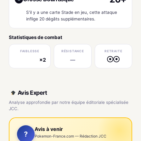
S'il y a une carte Stade en jeu, cette attaque
inflige 20 dégâts supplémentaires.
Statistiques de combat
FAIBLESSE
RÉSISTANCE
RETRAITE
×2
—
●
●
électrique
Avis Expert
Analyse approfondie par notre équipe éditoriale spécialisée
JCC.
Avis à venir
?
Pokemon-France.com — Rédaction JCC