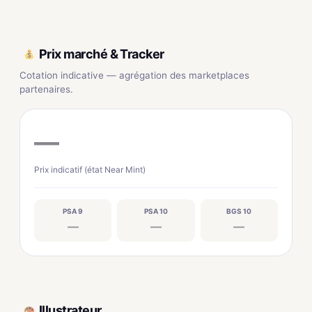
Prix marché & Tracker
Cotation indicative — agrégation des marketplaces
partenaires.
—
Prix indicatif (état Near Mint)
PSA 9
PSA 10
BGS 10
—
—
—
Illustrateur