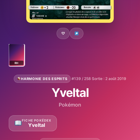
♡
RH
·
#139 / 258
·
Sortie : 2 août 2019
HARMONIE DES ESPRITS
Yveltal
Pokémon
FICHE POKÉDEX
Yveltal