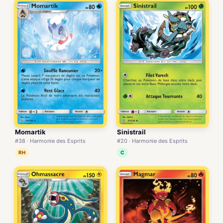
Momartik
Sinistrail
#38 · Harmonie des Esprits
#20 · Harmonie des Esprits
RH
C