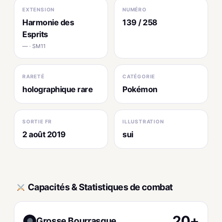
EXTENSION
NUMÉRO
Harmonie des
139 / 258
Esprits
— · SM11
RARETÉ
CATÉGORIE
holographique rare
Pokémon
SORTIE FR
ILLUSTRATION
2 août 2019
sui
Capacités & Statistiques de combat
20+
Grosse Bourrasque