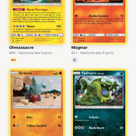
Ohmassacre
Magmar
#66 · Harmonie des Esprits
#21 · Harmonie des Esprits
RH
C