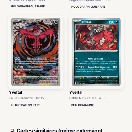
HOLOGRAPHIQUE RARE
HOLOGRAPHIQUE RARE
Yveltal
Yveltal
Fable Nébuleuse · #35
Faille Paradoxe · #205
PEU COMMUNE
ILLUSTRATION RARE
Cartes similaires (même extension)