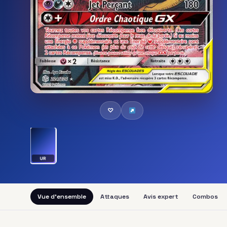
♡
UR
Vue d'ensemble
Attaques
Avis expert
Combos