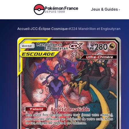
Aller au contenu
Pokémon France
Jeux & Guides
▾
DEPUIS 1999
Accueil
›
JCC
›
Éclipse Cosmique
›
#224 Mandrillon et Engloutyran