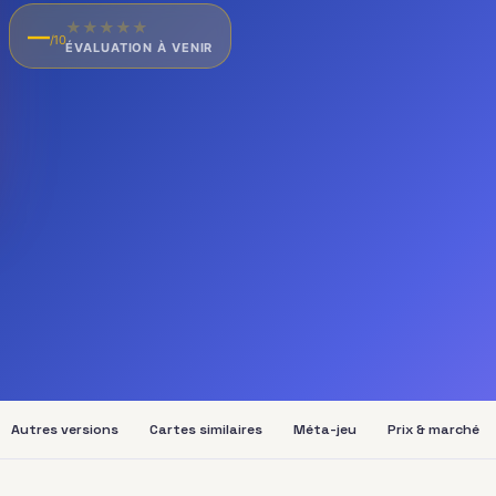
★
★
★
★
★
—
/10
ÉVALUATION À VENIR
Autres versions
Cartes similaires
Méta-jeu
Prix & marché