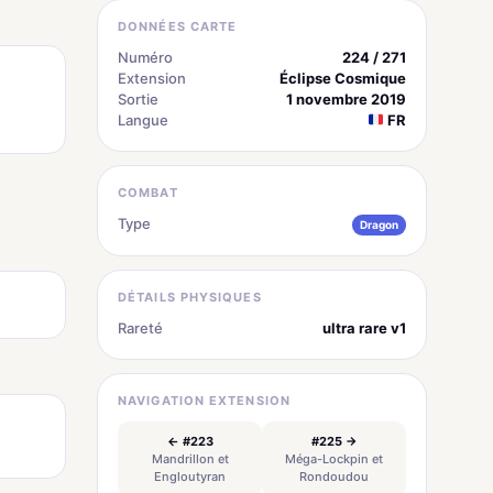
DONNÉES CARTE
Numéro
224 / 271
Extension
Éclipse Cosmique
Sortie
1 novembre 2019
Langue
FR
COMBAT
Type
Dragon
DÉTAILS PHYSIQUES
Rareté
ultra rare v1
NAVIGATION EXTENSION
← #223
#225 →
Mandrillon et
Méga-Lockpin et
Engloutyran
Rondoudou