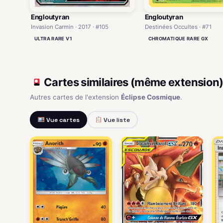
Engloutyran
Engloutyran
Invasion Carmin · 2017 · #105
Destinées Occultes · #71
ULTRA RARE V1
CHROMATIQUE RARE GX
Cartes similaires (même extension
Autres cartes de l'extension
Éclipse Cosmique
.
Vue cartes
Vue liste