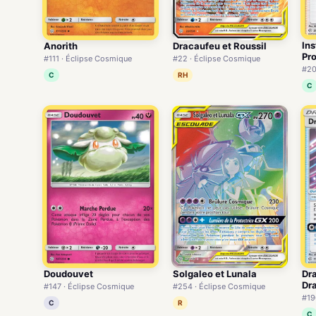
Ins
Anorith
Dracaufeu et Roussil
Pr
#111 · Éclipse Cosmique
#22 · Éclipse Cosmique
#20
C
RH
C
Solgaleo et Lunala
Dra
Doudouvet
Dr
#254 · Éclipse Cosmique
#147 · Éclipse Cosmique
#19
R
C
C