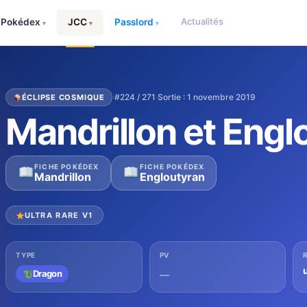
Actualités
Pokédex
JCC
Passlord
▾
▾
▾
·
#224 / 271
·
Sortie : 1 novembre 2019
ÉCLIPSE COSMIQUE
Mandrillon et Engl
FICHE POKÉDEX
FICHE POKÉDEX
Mandrillon
Engloutyran
ULTRA RARE V1
TYPE
PV
u
Dragon
—