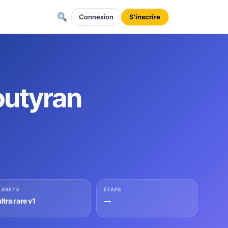
Connexion
S'inscrire
outyran
RARETÉ
ÉTAPE
ltra rare v1
—