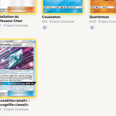
tallation du
Couaneton
Quartermac
ofesseur Chen
#59 · Éclipse Cosmique
#125 · Éclipse Cos
1 · Éclipse Cosmique
C
C
cozélite<small> :
acogriffe</small>
0 · Éclipse Cosmique