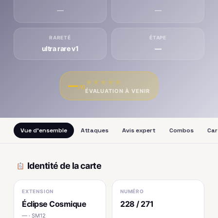
—
—
RARETÉ
ÉTAPE
ultra rare v1
—
★
★
★
★
★
—
/10
ÉVALUATION À VENIR
Vue d'ensemble
Attaques
Avis expert
Combos
Car
Identité de la carte
EXTENSION
NUMÉRO
Éclipse Cosmique
228 / 271
— · SM12