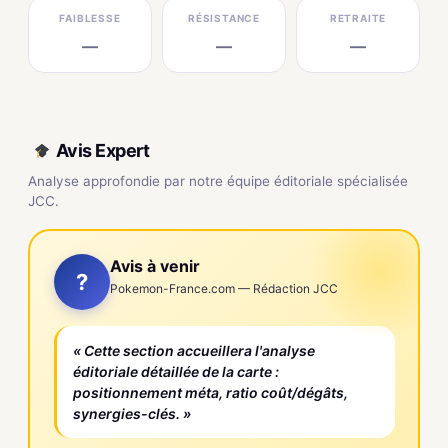
FAIBLESSE
RÉSISTANCE
RETRAITE
—
—
—
Avis Expert
Analyse approfondie par notre équipe éditoriale spécialisée
JCC.
Avis à venir
?
Pokemon-France.com — Rédaction JCC
« Cette section accueillera l'analyse
éditoriale détaillée de la carte :
positionnement méta, ratio coût/dégâts,
synergies-clés. »