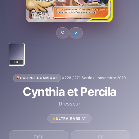
♡
UR
·
#228 / 271
·
Sortie : 1 novembre 2019
ÉCLIPSE COSMIQUE
Cynthia et Percila
Dresseur
ULTRA RARE V1
TYPE
PV