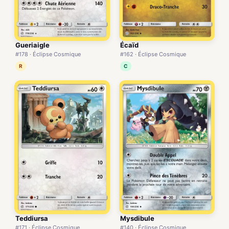
Gueriaigle
Écaïd
#178 · Éclipse Cosmique
#162 · Éclipse Cosmique
R
C
Teddiursa
Mysdibule
#171 · Éclipse Cosmique
#140 · Éclipse Cosmique