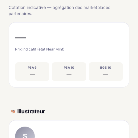
Cotation indicative — agrégation des marketplaces
partenaires.
—
Prix indicatif (état Near Mint)
PSA 9
PSA 10
BGS 10
—
—
—
Illustrateur
S