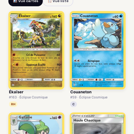
Vue cartes
Vue liste
Ékaïser
Couaneton
#163 · Éclipse Cosmique
#59 · Éclipse Cosmique
RH
C