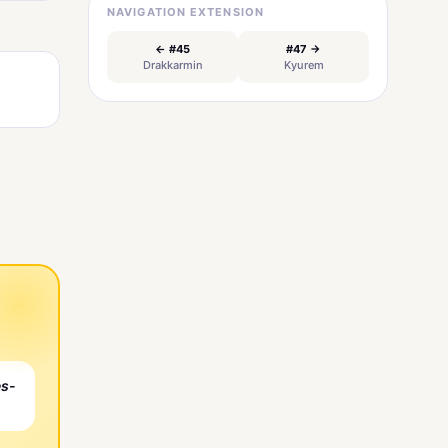
NAVIGATION EXTENSION
← #45
#47 →
Drakkarmin
Kyurem
es-