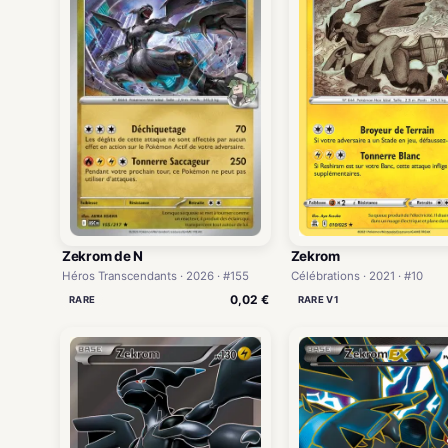
Zekrom de N
Zekrom
Héros Transcendants · 2026 · #155
Célébrations · 2021 · #10
0,02 €
RARE
RARE V1