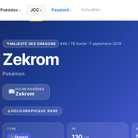
Actualités
Pokédex
JCC
Passlord
▾
▾
▾
·
#46 / 78
·
Sortie : 7 septembre 2018
MAJESTÉ DES DRAGONS
Zekrom
Pokémon
FICHE POKÉDEX
Zekrom
HOLOGRAPHIQUE RARE
TYPE
PV
130
Dragon
HP