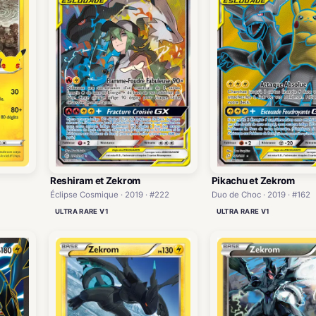
Reshiram et Zekrom
Pikachu et Zekrom
Éclipse Cosmique · 2019 · #222
Duo de Choc · 2019 · #162
ULTRA RARE V1
ULTRA RARE V1