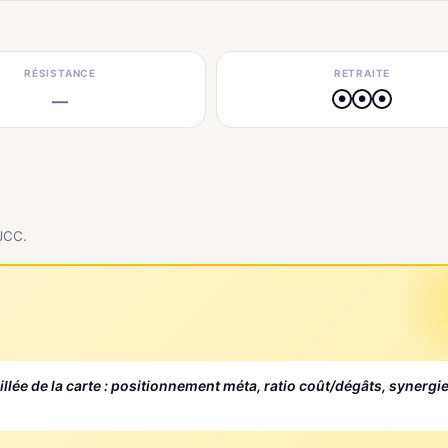
RÉSISTANCE
RETRAITE
—
●
●
●
 JCC.
aillée de la carte : positionnement méta, ratio coût/dégâts, synergi