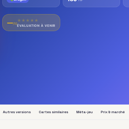
★
★
★
★
★
—
/10
ÉVALUATION À VENIR
Autres versions
Cartes similaires
Méta-jeu
Prix & marché