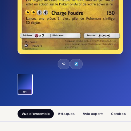
♡
RH
Vue d'ensemble
Attaques
Avis expert
Combos