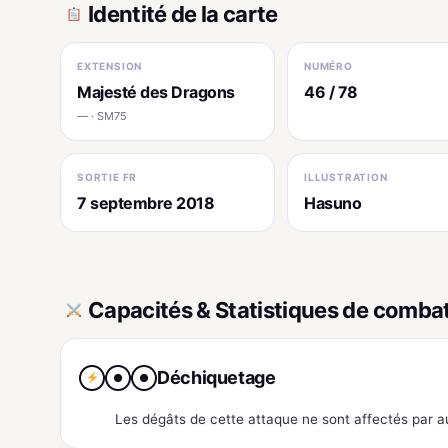
Identité de la carte
EXTENSION
NUMÉRO
Majesté des Dragons
46 / 78
— · SM75
SORTIE FR
ILLUSTRATION
7 septembre 2018
Hasuno
Capacités & Statistiques de comba
Déchiquetage
●
●
Les dégâts de cette attaque ne sont affectés par a