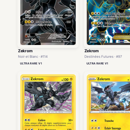
Zekrom
Zekrom
Noir et Blanc · #114
Destinées Futures · #97
ULTRA RARE V1
ULTRA RARE V1