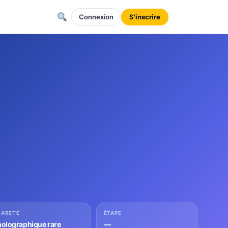
Connexion
S'inscrire
RARETÉ
ÉTAPE
holographique rare
—