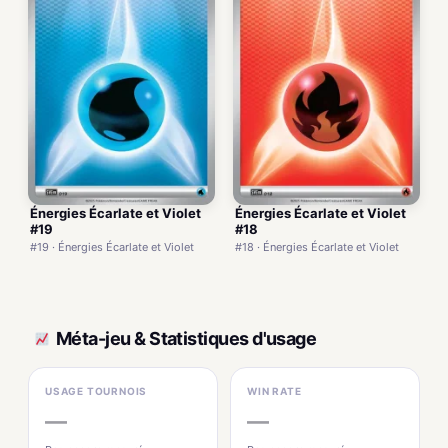
Énergies Écarlate et Violet
Énergies Écarlate et Violet
#19
#18
#19 · Énergies Écarlate et Violet
#18 · Énergies Écarlate et Violet
Méta-jeu & Statistiques d'usage
USAGE TOURNOIS
WIN RATE
—
—