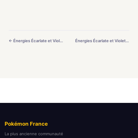
← Énergies Écarlate et Violet #8
Énergies Écarlate et Violet #10 →
Pokémon France
La plus ancienne communauté