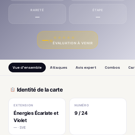
RARETÉ
ÉTAPE
—
—
★
★
★
★
★
—
/10
ÉVALUATION À VENIR
Vue d'ensemble
Attaques
Avis expert
Combos
Car
Identité de la carte
EXTENSION
NUMÉRO
Énergies Écarlate et
9 / 24
Violet
— · SVE