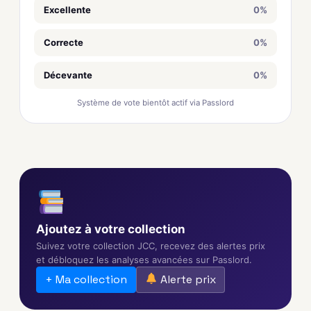
Excellente
0%
Correcte
0%
Décevante
0%
Système de vote bientôt actif via Passlord
Ajoutez à votre collection
Suivez votre collection JCC, recevez des alertes prix
et débloquez les analyses avancées sur Passlord.
+ Ma collection
Alerte prix