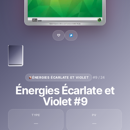
♡
·
#9 / 24
ÉNERGIES ÉCARLATE ET VIOLET
Énergies Écarlate et
Violet #9
TYPE
PV
—
—