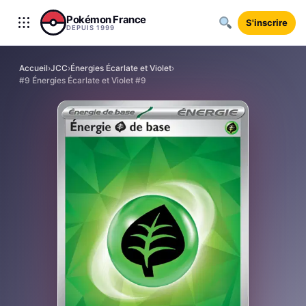
Aller au contenu
Pokémon France
S'inscrire
DEPUIS 1999
Accueil
›
JCC
›
Énergies Écarlate et Violet
›
#9 Énergies Écarlate et Violet #9