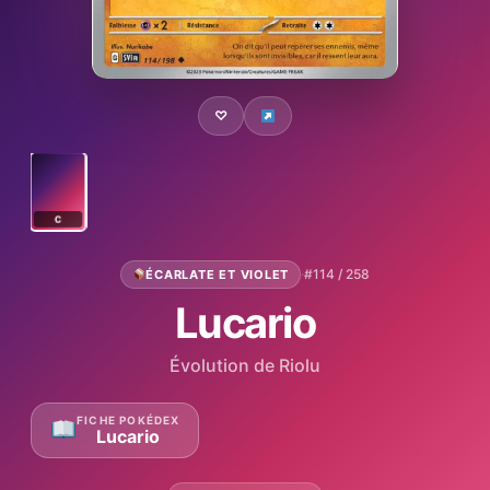
♡
C
·
#114 / 258
ÉCARLATE ET VIOLET
Lucario
Évolution de Riolu
FICHE POKÉDEX
Lucario