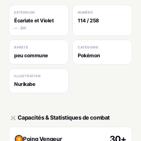
EXTENSION
NUMÉRO
Écarlate et Violet
114 / 258
— · SVI
RARETÉ
CATÉGORIE
peu commune
Pokémon
ILLUSTRATION
Nurikabe
Capacités & Statistiques de combat
30+
Poing Vengeur