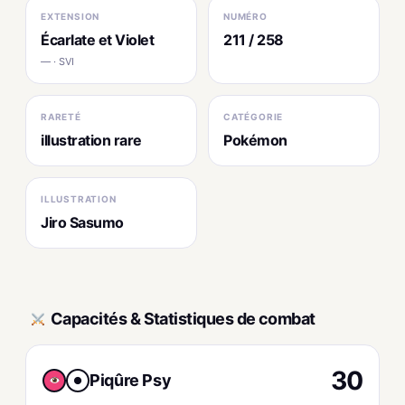
EXTENSION
NUMÉRO
Écarlate et Violet
211 / 258
— · SVI
RARETÉ
CATÉGORIE
illustration rare
Pokémon
ILLUSTRATION
Jiro Sasumo
Capacités & Statistiques de combat
30
Piqûre Psy
●