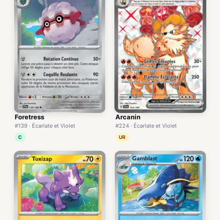
Foretress
Arcanin
#139 · Écarlate et Violet
#224 · Écarlate et Violet
C
UR