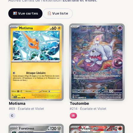
Vue cartes
Vue liste
Motisma
Toutombe
#69 · Écarlate et Violet
#214 · Écarlate et Violet
C
IR