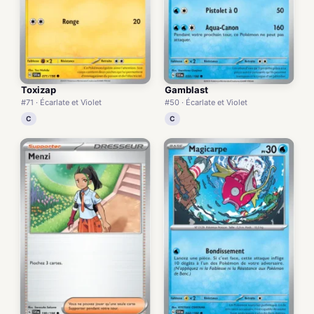
Toxizap
Gamblast
#71 · Écarlate et Violet
#50 · Écarlate et Violet
C
C