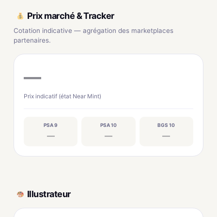
Prix marché & Tracker
Cotation indicative — agrégation des marketplaces
partenaires.
—
Prix indicatif (état Near Mint)
PSA 9
PSA 10
BGS 10
—
—
—
Illustrateur