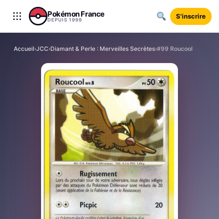
Aller au contenu
Pokémon France
S'inscrire
DEPUIS 1999
Accueil
›
JCC
›
Diamant & Perle : Merveilles Secrètes
›
#99 Roucool