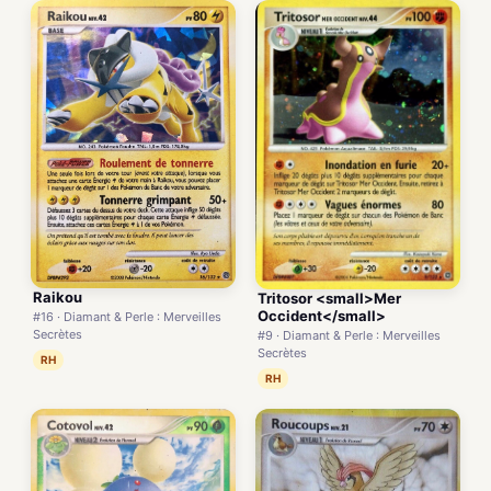
Raikou
Tritosor <small>Mer
Occident</small>
#16 · Diamant & Perle : Merveilles
Secrètes
#9 · Diamant & Perle : Merveilles
Secrètes
RH
RH