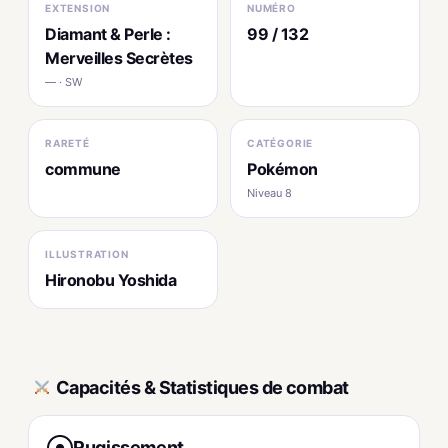
EXTENSION
NUMÉRO
Diamant & Perle :
99 / 132
Merveilles Secrètes
— · SW
RARETÉ
CATÉGORIE
commune
Pokémon
Niveau 8
ILLUSTRATION
Hironobu Yoshida
Capacités & Statistiques de combat
Rugissement
●