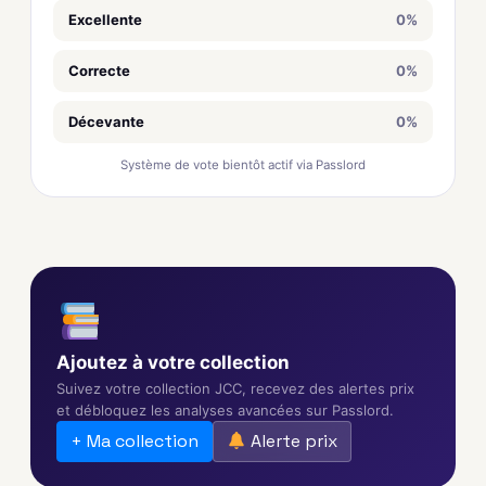
Excellente
0%
Correcte
0%
Décevante
0%
Système de vote bientôt actif via Passlord
Ajoutez à votre collection
Suivez votre collection JCC, recevez des alertes prix
et débloquez les analyses avancées sur Passlord.
+ Ma collection
Alerte prix