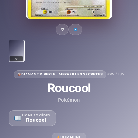
♡
C
·
#99 / 132
DIAMANT & PERLE : MERVEILLES SECRÈTES
Roucool
Pokémon
FICHE POKÉDEX
Roucool
COMMUNE