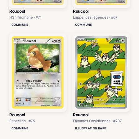
Roucool
Roucool
HS : Triomphe · #71
L’appel des légendes · #67
COMMUNE
COMMUNE
Roucool
Roucool
Flammes Obsidiennes · #207
Étincelles · #75
ILLUSTRATION RARE
COMMUNE