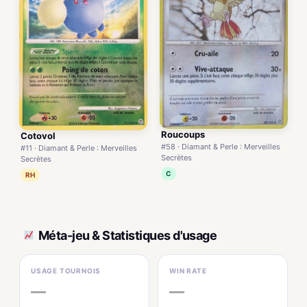
Roucoups
Cotovol
#58 · Diamant & Perle : Merveilles
#11 · Diamant & Perle : Merveilles
Secrètes
Secrètes
C
RH
Méta-jeu & Statistiques d'usage
USAGE TOURNOIS
WIN RATE
—
—