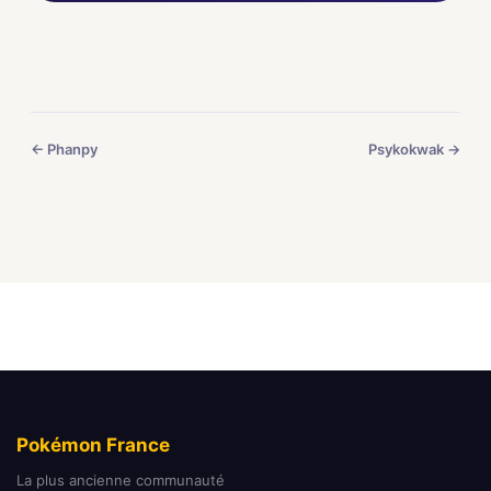
← Phanpy
Psykokwak →
Pokémon France
La plus ancienne communauté