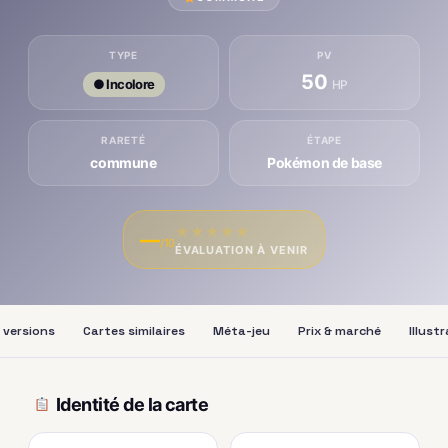
TYPE
PV
50
● Incolore
HP
RARETÉ
ÉTAPE
commune
Pokémon de base
★
★
★
★
★
—
/10
ÉVALUATION À VENIR
 versions
Cartes similaires
Méta-jeu
Prix & marché
Illust
Identité de la carte