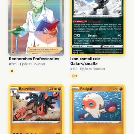
Recherches Professorales
Ixon <small>de
Galar</small>
#209 · Épée et Bouclier
#119 · Épée et Bouclier
R
RH