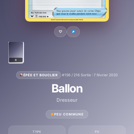
♡
C
·
#156 / 216
·
Sortie : 7 février 2020
ÉPÉE ET BOUCLIER
Ballon
Dresseur
PEU COMMUNE
TYPE
PV