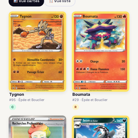
Vue cartes
Vue liste
Tygnon
Boumata
#95 · Épée et Bouclier
#29 · Épée et Bouclier
C
R