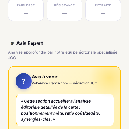
FAIBLESSE
RÉSISTANCE
RETRAITE
—
—
—
Avis Expert
Analyse approfondie par notre équipe éditoriale spécialisée
JCC.
Avis à venir
?
Pokemon-France.com — Rédaction JCC
« Cette section accueillera l'analyse
éditoriale détaillée de la carte :
positionnement méta, ratio coût/dégâts,
synergies-clés. »