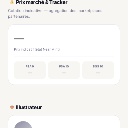
Prix marché & Tracker
Cotation indicative — agrégation des marketplaces
partenaires.
—
Prix indicatif (état Near Mint)
PSA 9
PSA 10
BGS 10
—
—
—
Illustrateur