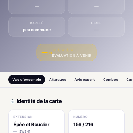
—
—
RARETÉ
ÉTAPE
peu commune
—
★
★
★
★
★
—
/10
ÉVALUATION À VENIR
Vue d'ensemble
Attaques
Avis expert
Combos
Car
Identité de la carte
EXTENSION
NUMÉRO
Épée et Bouclier
156 / 216
— · SWSH1