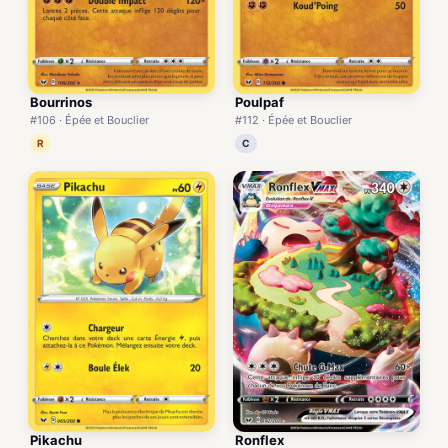
Bourrinos
Poulpaf
#106 · Épée et Bouclier
#112 · Épée et Bouclier
R
C
Pikachu
Ronflex