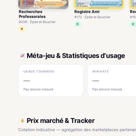
Recherches
Registre Ami
Re
Professorales
#172 · Épée et Bouclier
#161
#209 · Épée et Bouclier
C
C
R
Méta-jeu & Statistiques d'usage
USAGE TOURNOIS
WIN RATE
—
—
Pas encore mesuré
Pas encore mesuré
Prix marché & Tracker
Cotation indicative — agrégation des marketplaces partenai