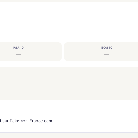
PSA 10
BGS 10
—
—
i
sur Pokemon-France.com.