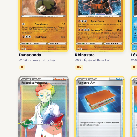
Dunaconda
Rhinastoc
Lé
#109 · Épée et Bouclier
#99 · Épée et Bouclier
#59
R
RH
R