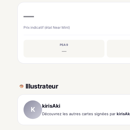
—
Prix indicatif (état Near Mint)
PSA 9
—
Illustrateur
kirisAki
K
Découvrez les autres cartes signées par
kirisAk