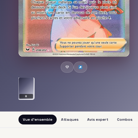
♡
R
Vue d'ensemble
Attaques
Avis expert
Combos