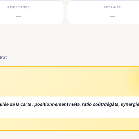
RÉSISTANCE
RETRAITE
—
—
 JCC.
aillée de la carte : positionnement méta, ratio coût/dégâts, synergi