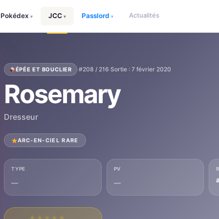
Actualités
Pokédex
JCC
Passlord
▾
▾
▾
·
#208 / 216
·
Sortie : 7 février 2020
ÉPÉE ET BOUCLIER
Rosemary
Dresseur
ARC-EN-CIEL RARE
TYPE
PV
—
—
★
★
★
★
★