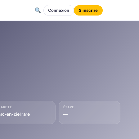
Connexion
S'inscrire
RARETÉ
ÉTAPE
arc-en-ciel rare
—