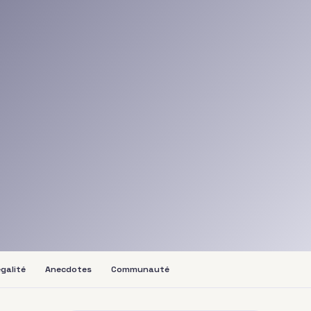
galité
Anecdotes
Communauté