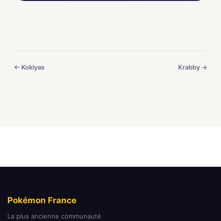
← Kokiyas
Krabby →
Pokémon France
La plus ancienne communauté