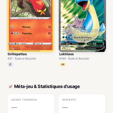
Grillepattes
Lokhlass
#37 · Épée et Bouclier
#189 · Épée et Bouclier
C
UR
Méta-jeu & Statistiques d'usage
USAGE TOURNOIS
WIN RATE
—
—