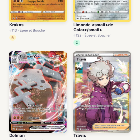
Krakos
Limonde <small>de
Galar</small>
#113 · Épée et Bouclier
#132 · Épée et Bouclier
R
C
Dolman
Travis