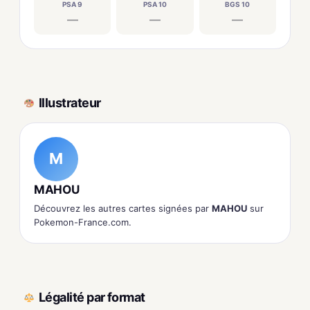
PSA 9
PSA 10
BGS 10
—
—
—
Illustrateur
M
MAHOU
Découvrez les autres cartes signées par
MAHOU
sur
Pokemon-France.com.
Légalité par format