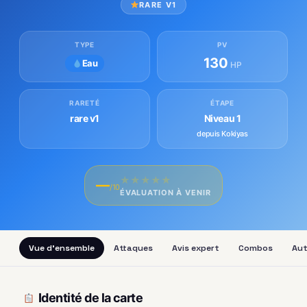
RARE V1
TYPE
PV
130
Eau
HP
RARETÉ
ÉTAPE
rare v1
Niveau 1
depuis Kokiyas
★
★
★
★
★
—
/10
ÉVALUATION À VENIR
Vue d'ensemble
Attaques
Avis expert
Combos
Aut
Identité de la carte