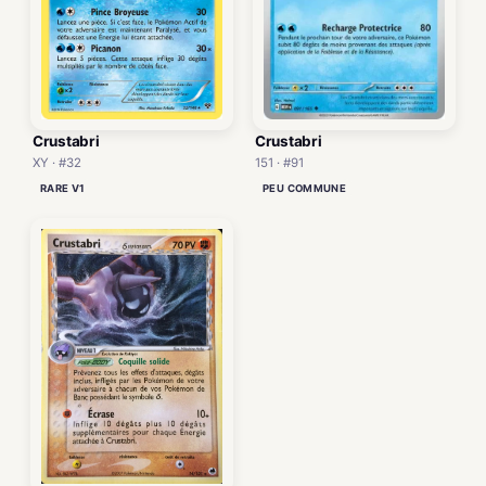
Crustabri
Crustabri
151 · #91
XY · #32
PEU COMMUNE
RARE V1