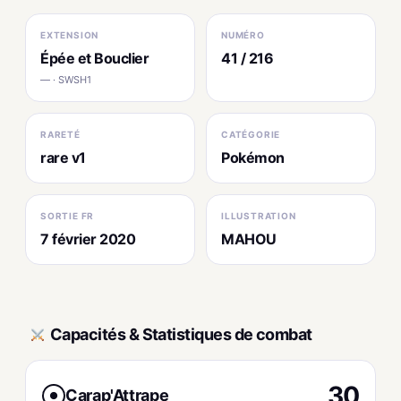
EXTENSION
NUMÉRO
Épée et Bouclier
41 / 216
— · SWSH1
RARETÉ
CATÉGORIE
rare v1
Pokémon
SORTIE FR
ILLUSTRATION
7 février 2020
MAHOU
Capacités & Statistiques de combat
30
Carap'Attrape
●