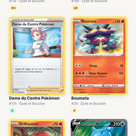
#116 · Épée et Bouclier
#199 · Épée et Bouclier
RH
UR
Dame du Centre Pokémon
Boumata
#176 · Épée et Bouclier
#29 · Épée et Bouclier
C
R