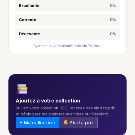
Excellente
0%
Correcte
0%
Décevante
0%
Système de vote bientôt actif via Passlord
Ajoutez à votre collection
Suivez votre collection JCC, recevez des alertes prix
et débloquez les analyses avancées sur Passlord.
+ Ma collection
Alerte prix