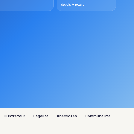
depuis Arrozard
Illustrateur
Légalité
Anecdotes
Communauté