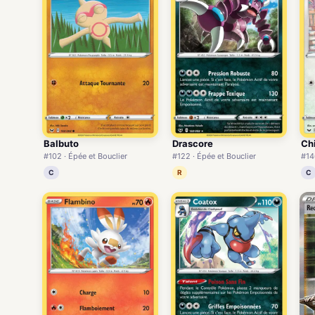
Balbuto
Drascore
Ch
#102 · Épée et Bouclier
#122 · Épée et Bouclier
#14
C
R
C