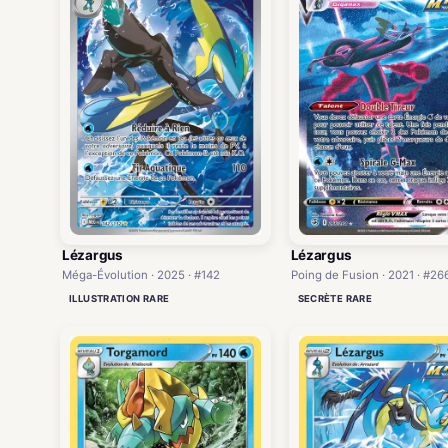
Lézargus
Lézargus
Méga-Évolution · 2025 · #142
Poing de Fusion · 2021 · #26
ILLUSTRATION RARE
SECRÈTE RARE