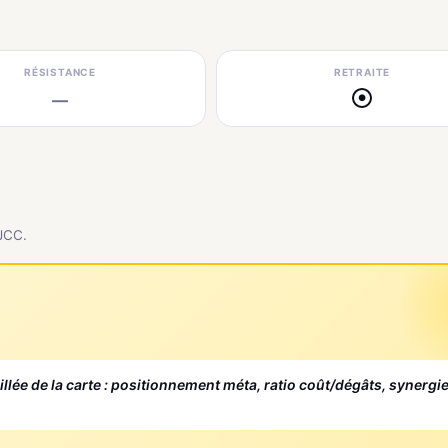
RÉSISTANCE
RETRAITE
—
●
 JCC.
aillée de la carte : positionnement méta, ratio coût/dégâts, synergi