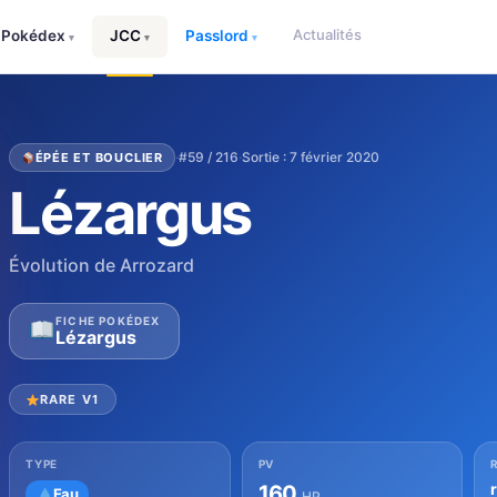
Actualités
Pokédex
JCC
Passlord
▾
▾
▾
·
#59 / 216
·
Sortie : 7 février 2020
ÉPÉE ET BOUCLIER
Lézargus
Évolution de Arrozard
FICHE POKÉDEX
Lézargus
RARE V1
TYPE
PV
160
Eau
HP