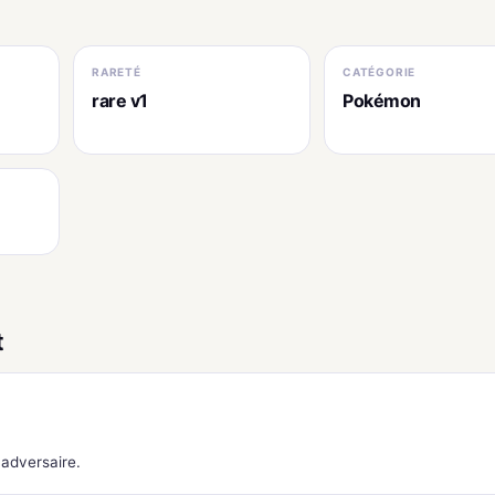
RARETÉ
CATÉGORIE
rare v1
Pokémon
t
adversaire.