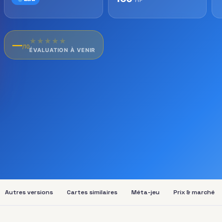
★
★
★
★
★
—
/10
ÉVALUATION À VENIR
Autres versions
Cartes similaires
Méta-jeu
Prix & marché