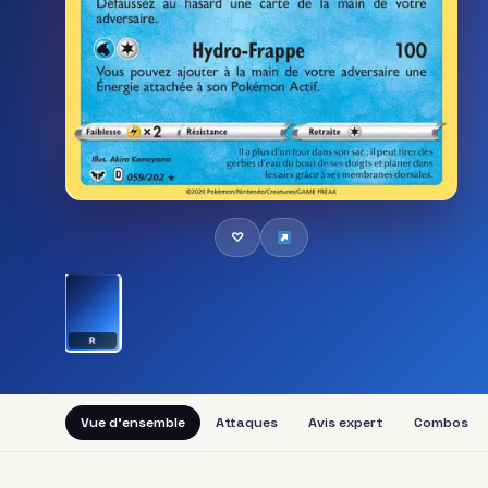
♡
R
Vue d'ensemble
Attaques
Avis expert
Combos