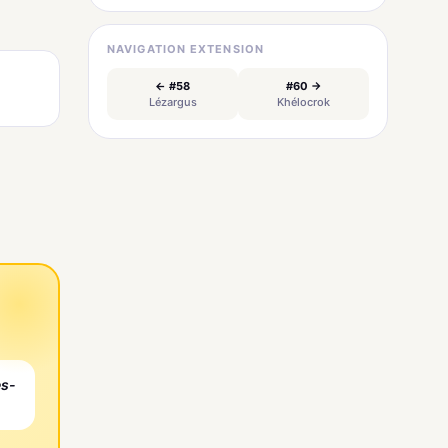
NAVIGATION EXTENSION
← #58
#60 →
Lézargus
Khélocrok
es-