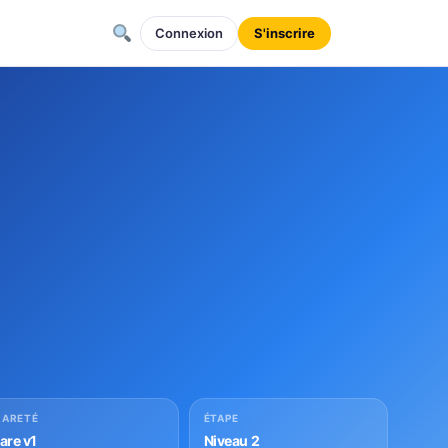
Connexion
S'inscrire
RARETÉ
ÉTAPE
rare v1
Niveau 2