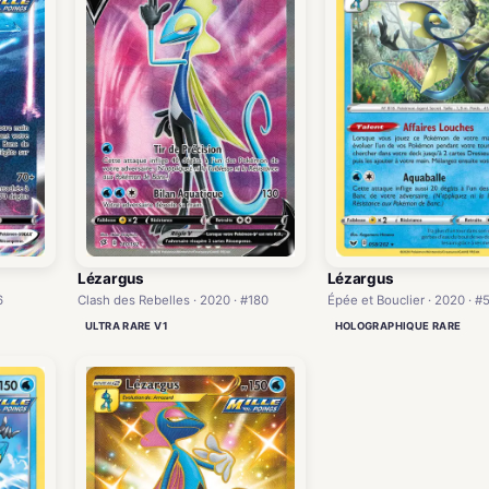
Lézargus
Lézargus
6
Clash des Rebelles · 2020 · #180
Épée et Bouclier · 2020 · #
ULTRA RARE V1
HOLOGRAPHIQUE RARE