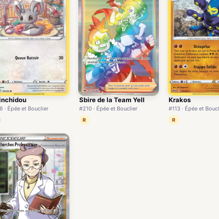
inchidou
Sbire de la Team Yell
Krakos
6 · Épée et Bouclier
#210 · Épée et Bouclier
#113 · Épée et Boucl
R
R