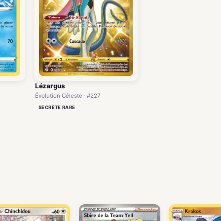
Lézargus
Évolution Céleste · #227
SECRÈTE RARE
)