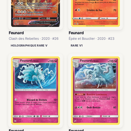
Feunard
Feunard
Clash des Rebelles · 2020 · #26
Épée et Bouclier · 2020 · #23
HOLOGRAPHIQUE RARE V
RARE V1
Feunard
Feunard