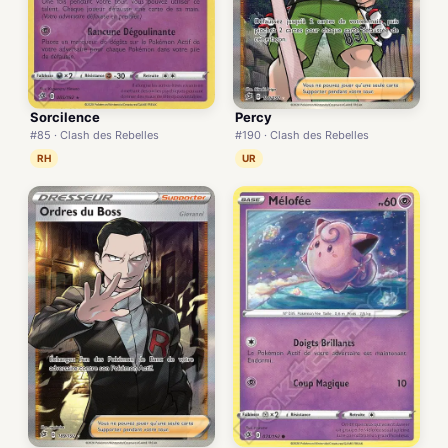
Sorcilence
Percy
#85 · Clash des Rebelles
#190 · Clash des Rebelles
RH
UR