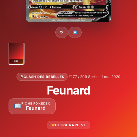
♡
UR
·
#177 / 209
·
Sortie : 1 mai 2020
CLASH DES REBELLES
Feunard
FICHE POKÉDEX
Feunard
ULTRA RARE V1