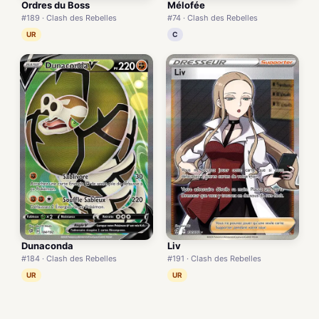
Ordres du Boss
Mélofée
#189 · Clash des Rebelles
#74 · Clash des Rebelles
UR
C
Dunaconda
Liv
#184 · Clash des Rebelles
#191 · Clash des Rebelles
UR
UR