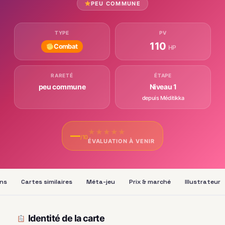
PEU COMMUNE
TYPE
PV
110
Combat
HP
RARETÉ
ÉTAPE
peu commune
Niveau 1
depuis Méditikka
★
★
★
★
★
—
/10
ÉVALUATION À VENIR
ons
Cartes similaires
Méta-jeu
Prix & marché
Illustrateur
Identité de la carte