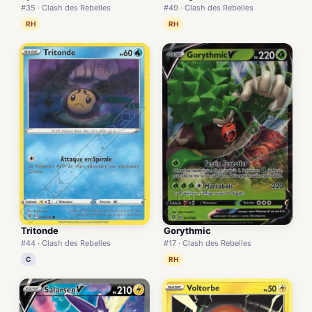
#35 · Clash des Rebelles
#49 · Clash des Rebelles
RH
RH
Tritonde
Gorythmic
#44 · Clash des Rebelles
#17 · Clash des Rebelles
C
RH