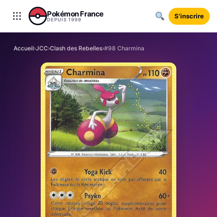
Aller au contenu
Pokémon France
S'inscrire
DEPUIS 1999
Accueil
›
JCC
›
Clash des Rebelles
›
#98 Charmina