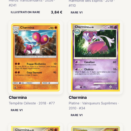
Héros Transcendants · 2026 ·
Harmonie des Esprits · 2019 ·
#241
#110
3,84 €
ILLUSTRATION RARE
RARE V1
Charmina
Charmina
Platine : Vainqueurs Suprêmes ·
Tempête Céleste · 2018 · #77
2010 · #34
RARE V1
RARE V1