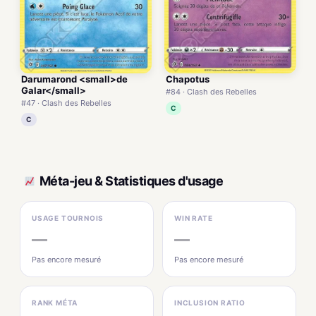
Darumarond <small>de
Chapotus
Galar</small>
#84 · Clash des Rebelles
#47 · Clash des Rebelles
C
C
Méta-jeu & Statistiques d'usage
USAGE TOURNOIS
WIN RATE
—
—
Pas encore mesuré
Pas encore mesuré
RANK MÉTA
INCLUSION RATIO