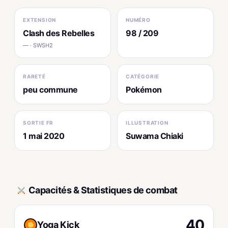
EXTENSION
NUMÉRO
Clash des Rebelles
98 / 209
— · SWSH2
RARETÉ
CATÉGORIE
peu commune
Pokémon
SORTIE FR
ILLUSTRATION
1 mai 2020
Suwama Chiaki
Capacités & Statistiques de combat
40
Yoga Kick