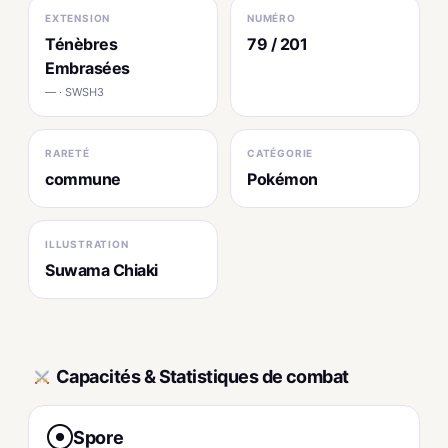
EXTENSION
NUMÉRO
Ténèbres
79 / 201
Embrasées
— · SWSH3
RARETÉ
CATÉGORIE
commune
Pokémon
ILLUSTRATION
Suwama Chiaki
Capacités & Statistiques de combat
Spore
●