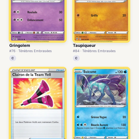
Gringolem
Taupiqueur
#76 · Ténèbres Embrasées
#84 · Ténèbres Embrasées
C
C