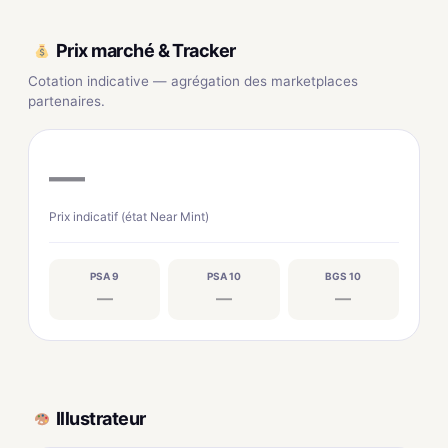
Prix marché & Tracker
Cotation indicative — agrégation des marketplaces
partenaires.
—
Prix indicatif (état Near Mint)
PSA 9
PSA 10
BGS 10
—
—
—
Illustrateur