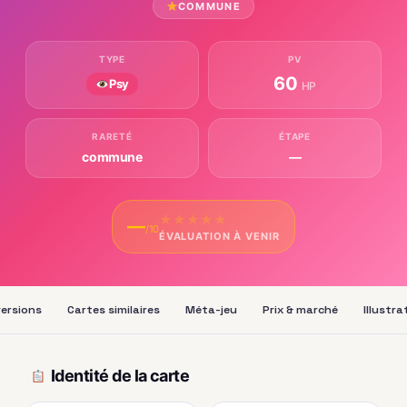
COMMUNE
TYPE
PV
60
Psy
HP
RARETÉ
ÉTAPE
commune
—
★
★
★
★
★
—
/10
ÉVALUATION À VENIR
versions
Cartes similaires
Méta-jeu
Prix & marché
Illustra
Identité de la carte