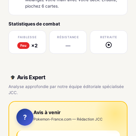
piochez 6 cartes.
Statistiques de combat
FAIBLESSE
RÉSISTANCE
RETRAITE
×2
—
●
Feu
Avis Expert
Analyse approfondie par notre équipe éditoriale spécialisée
JCC.
Avis à venir
?
Pokemon-France.com — Rédaction JCC