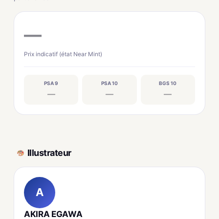
—
Prix indicatif (état Near Mint)
PSA 9
PSA 10
BGS 10
—
—
—
Illustrateur
A
AKIRA EGAWA