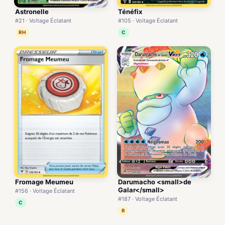
Astronelle
Ténéfix
#21 · Voltage Éclatant
#105 · Voltage Éclatant
RH
C
Fromage Meumeu
Darumacho <small>de
Galar</small>
#156 · Voltage Éclatant
#187 · Voltage Éclatant
C
R