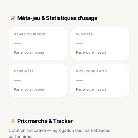
Méta-jeu & Statistiques d'usage
USAGE TOURNOIS
WIN RATE
—
—
Pas encore mesuré
Pas encore mesuré
RANK MÉTA
INCLUSION RATIO
—
—
Pas encore mesuré
Pas encore mesuré
Prix marché & Tracker
Cotation indicative — agrégation des marketplaces
partenaires.