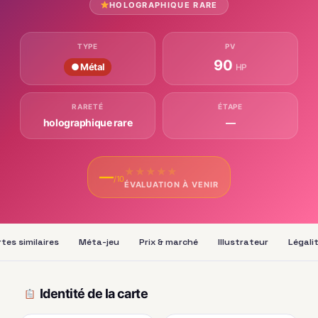
HOLOGRAPHIQUE RARE
TYPE
PV
90
● Métal
HP
RARETÉ
ÉTAPE
holographique rare
—
★
★
★
★
★
—
/10
ÉVALUATION À VENIR
tes similaires
Méta-jeu
Prix & marché
Illustrateur
Légali
Identité de la carte