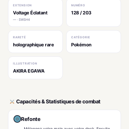
EXTENSION
NUMÉRO
Voltage Éclatant
128 / 203
— · SWSH4
RARETÉ
CATÉGORIE
holographique rare
Pokémon
ILLUSTRATION
AKIRA EGAWA
Capacités & Statistiques de combat
Refonte
Mélangez votre main avec votre deck. Ensuite,