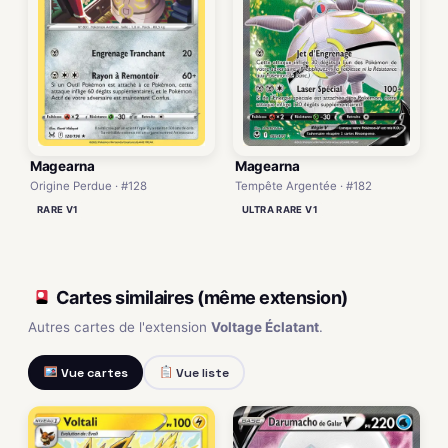
Magearna
Magearna
Origine Perdue · #128
Tempête Argentée · #182
RARE V1
ULTRA RARE V1
Cartes similaires (même extension)
Autres cartes de l'extension
Voltage Éclatant
.
Vue cartes
Vue liste