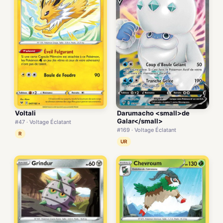
Voltali
Darumacho <small>de
Galar</small>
#47 · Voltage Éclatant
#169 · Voltage Éclatant
R
UR