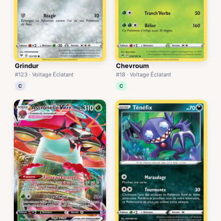
Grindur
Chevroum
#123 · Voltage Éclatant
#18 · Voltage Éclatant
C
C