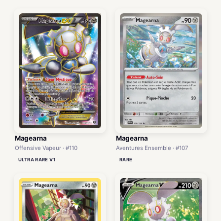
Magearna
Magearna
Offensive Vapeur · #110
Aventures Ensemble · #107
ULTRA RARE V1
RARE