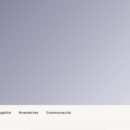
galité
Anecdotes
Communauté