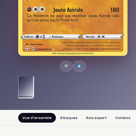
♡
Vue d'ensemble
Attaques
Avis expert
Combos