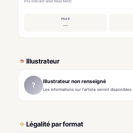
Prix indicatif (état Near Mint)
PSA 9
—
Illustrateur
Illustrateur non renseigné
?
Les informations sur l'artiste seront disponible
Légalité par format