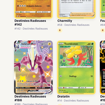
Destinées Radieuses
Charmilly
Fou
#142
#58 · Destinées Radieuses
#84
#142 · Destinées Radieuses
R
R
Destinées Radieuses
Dratatin
De
#186
#1
#14 · Destinées Radieuses
#186 · Destinées Radieuses
#19