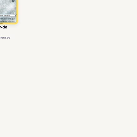
l>de
dieuses