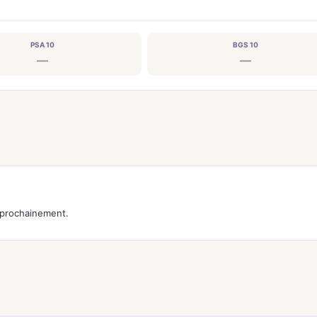
PSA 10
BGS 10
—
—
s prochainement.