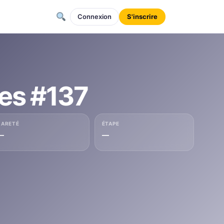
Connexion
S'inscrire
es #137
RARETÉ
ÉTAPE
—
—