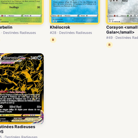
rbelin
Khélocrok
Corayon <smal
Galar</small>
 · Destinées Radieuses
#28 · Destinées Radieuses
#49 · Destinées Ra
R
R
stinées Radieuses
95
5 · Destinées Radieuses