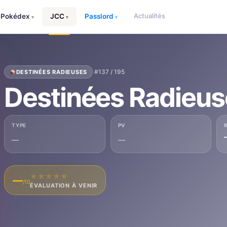
Actualités
Pokédex
JCC
Passlord
▾
▾
▾
·
#137 / 195
DESTINÉES RADIEUSES
Destinées Radieus
TYPE
PV
—
—
★
★
★
★
★
—
/10
ÉVALUATION À VENIR