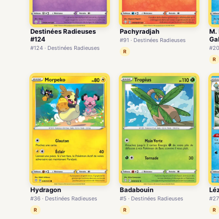
Destinées Radieuses
Pachyradjah
M.
#124
Ga
#91 · Destinées Radieuses
#124 · Destinées Radieuses
#20
R
R
Hydragon
Badabouin
Lé
#36 · Destinées Radieuses
#5 · Destinées Radieuses
#27
R
R
R