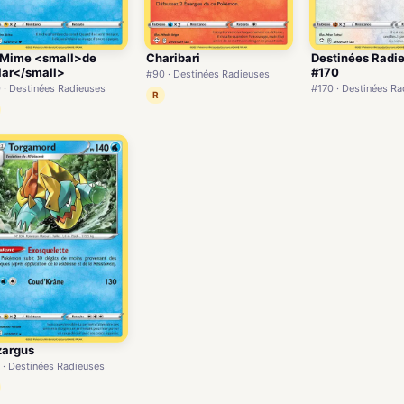
 Mime <small>de
Charibari
Destinées Radi
lar</small>
#170
#90 · Destinées Radieuses
 · Destinées Radieuses
#170 · Destinées R
R
zargus
 · Destinées Radieuses