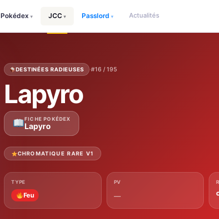
Actualités
Pokédex
JCC
Passlord
▾
▾
▾
·
#16 / 195
DESTINÉES RADIEUSES
Lapyro
FICHE POKÉDEX
Lapyro
CHROMATIQUE RARE V1
TYPE
PV
Feu
—