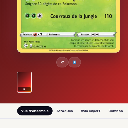
♡
R
Vue d'ensemble
Attaques
Avis expert
Combos