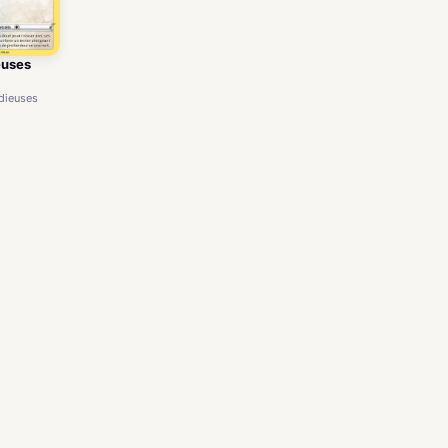
euses
adieuses