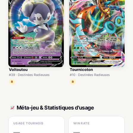
Voltoutou
Tournicoton
#39 · Destinées Radieuses
#10 · Destinées Radieuses
R
R
Méta-jeu & Statistiques d'usage
USAGE TOURNOIS
WIN RATE
—
—