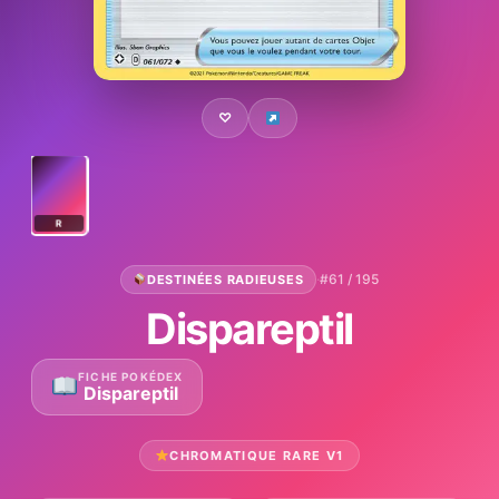
♡
R
·
#61 / 195
DESTINÉES RADIEUSES
Dispareptil
FICHE POKÉDEX
Dispareptil
CHROMATIQUE RARE V1