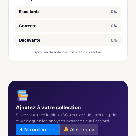
Excellente
0%
Correcte
0%
Décevante
0%
Système de vote bientôt actif via Passlord
Ajoutez à votre collection
Suivez votre collection JCC, recevez des alertes prix
et débloquez les analyses avancées sur Passlord.
+ Ma collection
Alerte prix