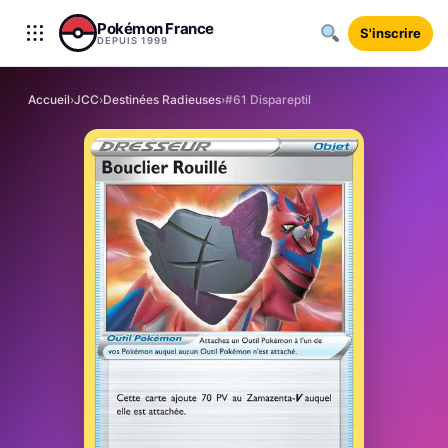
Aller au contenu
Pokémon France
S'inscrire
DEPUIS 1999
Accueil
›
JCC
›
Destinées Radieuses
›
#61 Dispareptil