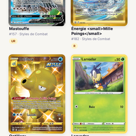
Mastouffe
Énergie <small>Mille
Poings</small>
#157 · Styles de Combat
#182 · Styles de Combat
UR
R