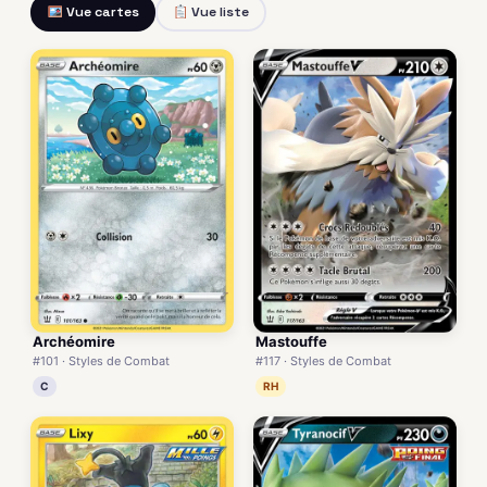
Vue cartes
Vue liste
Archéomire
Mastouffe
#101 · Styles de Combat
#117 · Styles de Combat
C
RH