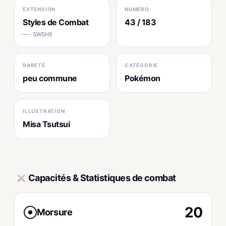
EXTENSION
NUMÉRO
Styles de Combat
43 / 183
— · SWSH5
RARETÉ
CATÉGORIE
peu commune
Pokémon
ILLUSTRATION
Misa Tsutsui
Capacités & Statistiques de combat
20
Morsure
●