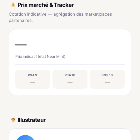
Prix marché & Tracker
Cotation indicative — agrégation des marketplaces
partenaires.
—
Prix indicatif (état Near Mint)
PSA 9
PSA 10
BGS 10
—
—
—
Illustrateur