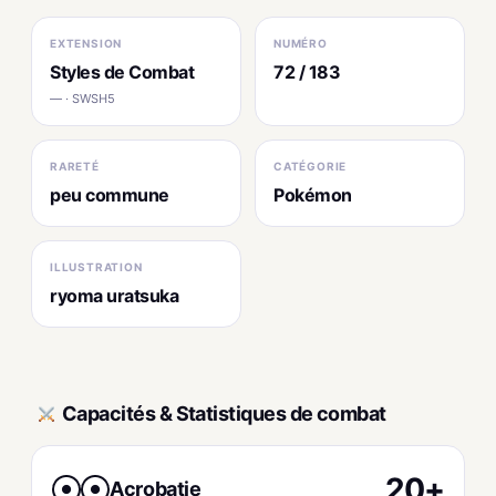
EXTENSION
NUMÉRO
Styles de Combat
72 / 183
— · SWSH5
RARETÉ
CATÉGORIE
peu commune
Pokémon
ILLUSTRATION
ryoma uratsuka
Capacités & Statistiques de combat
20+
Acrobatie
●
●