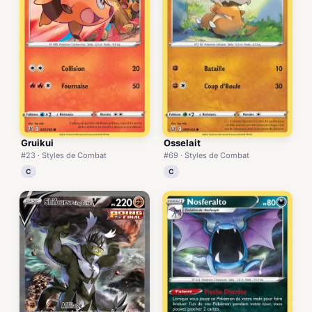
Gruikui
Osselait
#23 · Styles de Combat
#69 · Styles de Combat
C
C