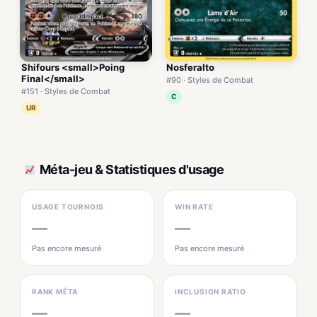
Shifours <small>Poing
Nosferalto
Final</small>
#90 · Styles de Combat
#151 · Styles de Combat
C
UR
Méta-jeu & Statistiques d'usage
USAGE TOURNOIS
WIN RATE
—
—
Pas encore mesuré
Pas encore mesuré
RANK MÉTA
INCLUSION RATIO
—
—