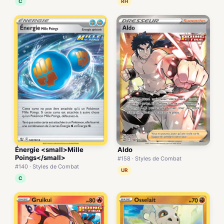
C
RH
Énergie <small>Mille
Aldo
Poings</small>
#158 · Styles de Combat
#140 · Styles de Combat
UR
C