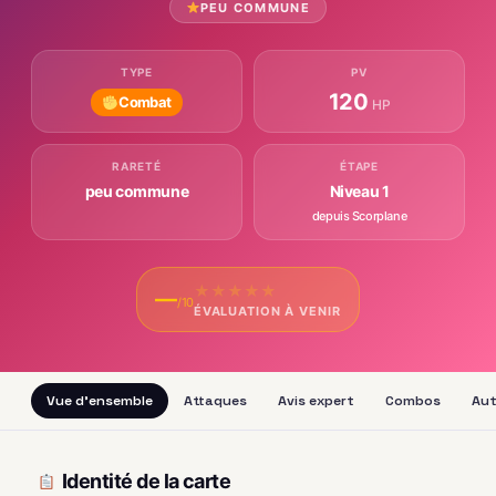
PEU COMMUNE
TYPE
PV
120
Combat
HP
RARETÉ
ÉTAPE
peu commune
Niveau 1
depuis Scorplane
★
★
★
★
★
—
/10
ÉVALUATION À VENIR
Vue d'ensemble
Attaques
Avis expert
Combos
Aut
Identité de la carte