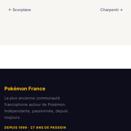
← Scorplane
Charpenti →
Pokémon France
La plus ancienne communauté
francophone autour de Pokémon.
Indépendante, passionnée, depuis
toujours.
DEPUIS 1999 · 27 ANS DE PASSION