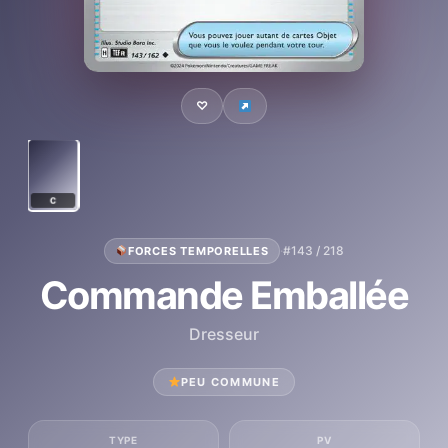
♡
C
·
#143 / 218
FORCES TEMPORELLES
Commande Emballée
Dresseur
PEU COMMUNE
TYPE
PV