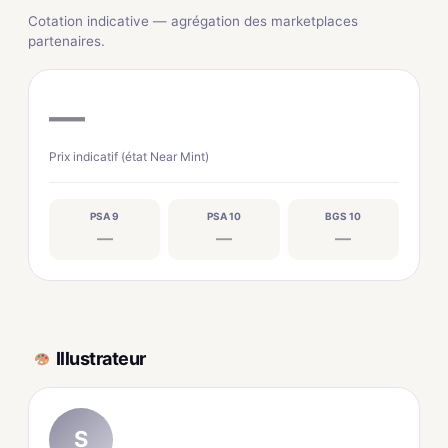
Cotation indicative — agrégation des marketplaces
partenaires.
—
Prix indicatif (état Near Mint)
PSA 9
PSA 10
BGS 10
—
—
—
Illustrateur
S