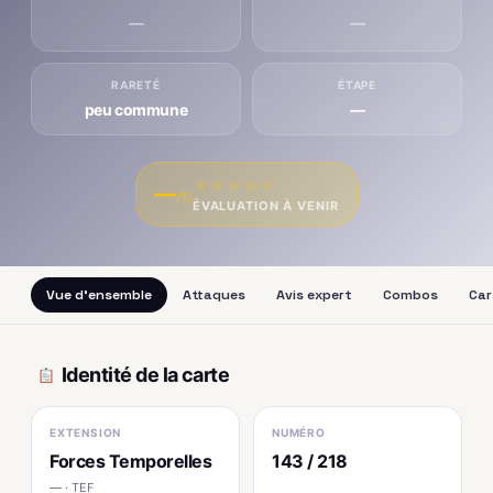
—
—
RARETÉ
ÉTAPE
peu commune
—
★
★
★
★
★
—
/10
ÉVALUATION À VENIR
Vue d'ensemble
Attaques
Avis expert
Combos
Car
Identité de la carte
EXTENSION
NUMÉRO
Forces Temporelles
143 / 218
— · TEF