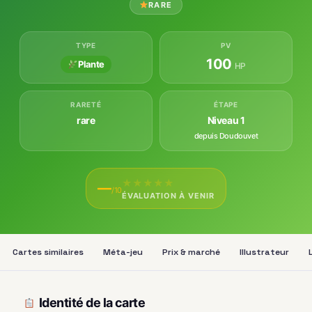
RARE
TYPE
PV
100
Plante
HP
RARETÉ
ÉTAPE
rare
Niveau 1
depuis Doudouvet
★
★
★
★
★
—
/10
ÉVALUATION À VENIR
Cartes similaires
Méta-jeu
Prix & marché
Illustrateur
Identité de la carte