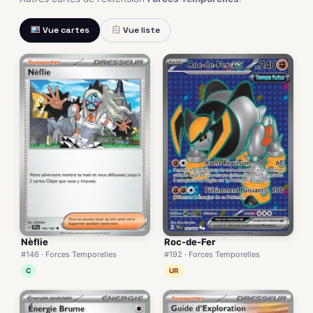
Vue cartes
Vue liste
Nèflie
Roc-de-Fer
#146 · Forces Temporelles
#192 · Forces Temporelles
C
UR