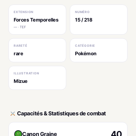
EXTENSION
NUMÉRO
Forces Temporelles
15 / 218
— · TEF
RARETÉ
CATÉGORIE
rare
Pokémon
ILLUSTRATION
Mizue
Capacités & Statistiques de combat
40
Canon Graine