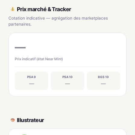
Prix marché & Tracker
Cotation indicative — agrégation des marketplaces
partenaires.
—
Prix indicatif (état Near Mint)
PSA 9
PSA 10
BGS 10
—
—
—
Illustrateur