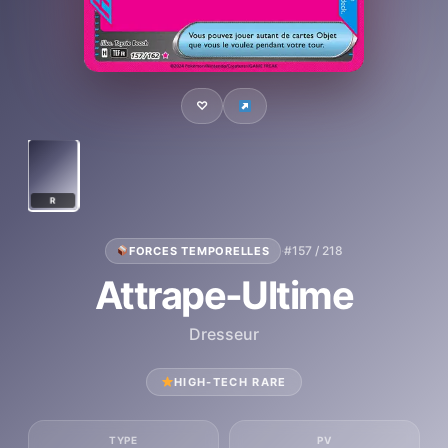
♡
R
·
#157 / 218
FORCES TEMPORELLES
Attrape-Ultime
Dresseur
HIGH-TECH RARE
TYPE
PV