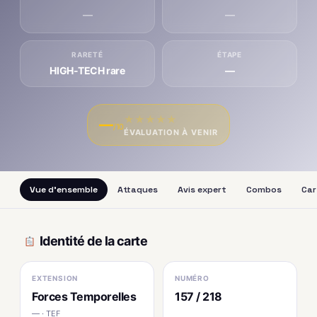
—
—
RARETÉ
ÉTAPE
HIGH-TECH rare
—
★
★
★
★
★
—
/10
ÉVALUATION À VENIR
Vue d'ensemble
Attaques
Avis expert
Combos
Car
Identité de la carte
EXTENSION
NUMÉRO
Forces Temporelles
157 / 218
— · TEF