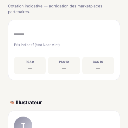
Cotation indicative — agrégation des marketplaces
partenaires.
—
Prix indicatif (état Near Mint)
PSA 9
PSA 10
BGS 10
—
—
—
Illustrateur
T