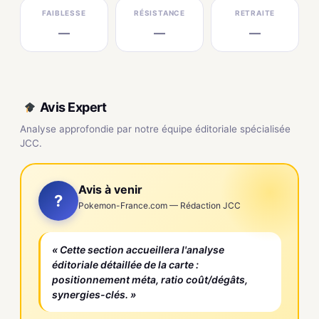
FAIBLESSE
RÉSISTANCE
RETRAITE
—
—
—
Avis Expert
Analyse approfondie par notre équipe éditoriale spécialisée
JCC.
Avis à venir
?
Pokemon-France.com — Rédaction JCC
« Cette section accueillera l'analyse
éditoriale détaillée de la carte :
positionnement méta, ratio coût/dégâts,
synergies-clés. »