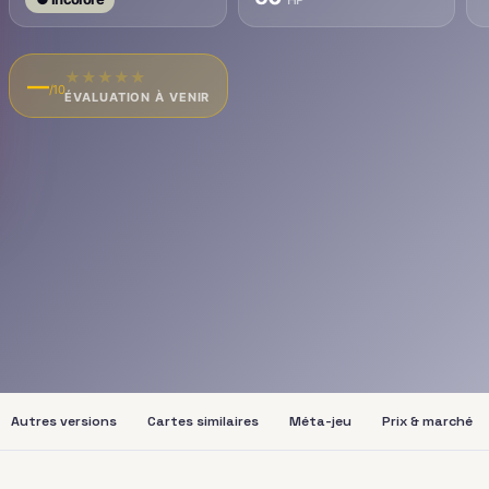
★
★
★
★
★
—
/10
ÉVALUATION À VENIR
Autres versions
Cartes similaires
Méta-jeu
Prix & marché