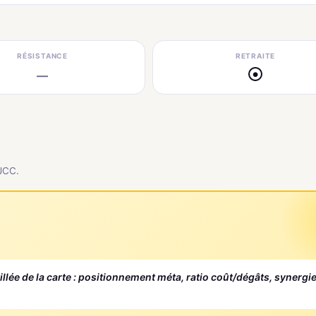
RÉSISTANCE
RETRAITE
—
●
 JCC.
aillée de la carte : positionnement méta, ratio coût/dégâts, synergi