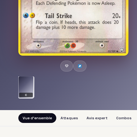
♡
C
Vue d'ensemble
Attaques
Avis expert
Combos