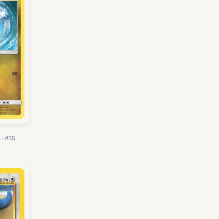
 · #35