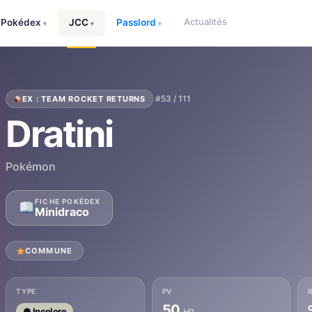
Actualités
Pokédex
JCC
Passlord
▾
▾
▾
·
#53 / 111
EX : TEAM ROCKET RETURNS
Dratini
Pokémon
FICHE POKÉDEX
Minidraco
COMMUNE
TYPE
PV
50
● Incolore
HP