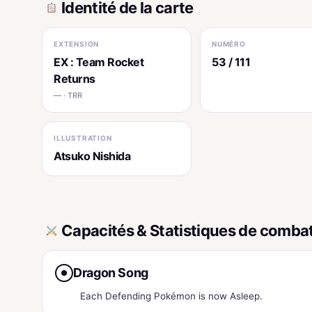
Identité de la carte
EXTENSION
NUMÉRO
EX : Team Rocket
53 / 111
Returns
— · TRR
ILLUSTRATION
Atsuko Nishida
Capacités & Statistiques de comba
Dragon Song
●
Each Defending Pokémon is now Asleep.