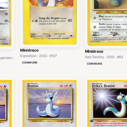
Minidraco
Minidraco
Expedition · 2003 · #107
Neo Destiny · 2002 · #63
égendes ·
COMMUNE
COMMUNE