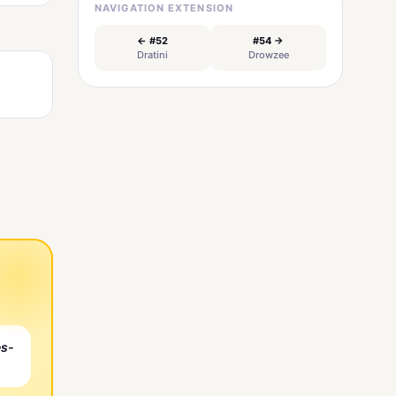
NAVIGATION EXTENSION
← #52
#54 →
Dratini
Drowzee
es-