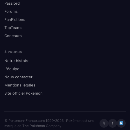
Passlord
Forums
FanFictions
TopTeams
Concours
À PROPOS
Notre histoire
L'équipe
Nous contacter
Mentions légales
Site officiel Pokémon
© Pokemon-France.com 1999–2026 · Pokémon est une
𝕏
f
marque de The Pokémon Company