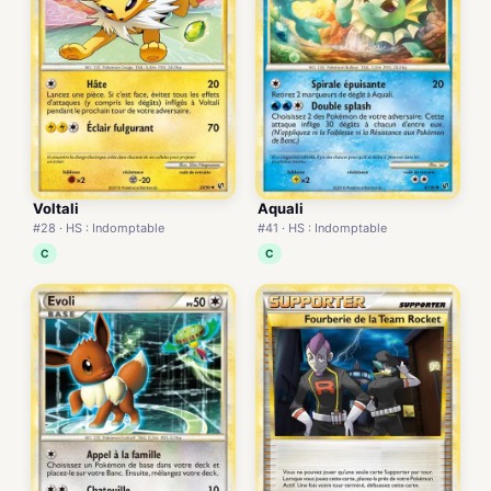
Voltali
Aquali
#28 · HS : Indomptable
#41 · HS : Indomptable
C
C