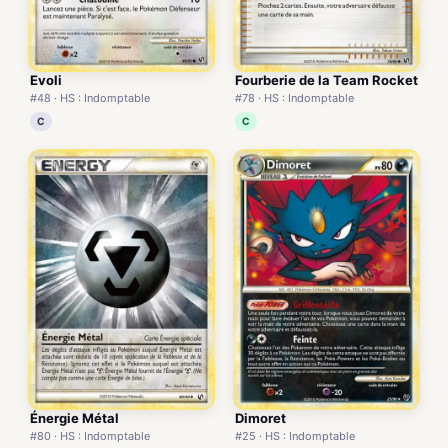
Evoli
Fourberie de la Team Rocket
#48 · HS : Indomptable
#78 · HS : Indomptable
C
C
Énergie Métal
Dimoret
#80 · HS : Indomptable
#25 · HS : Indomptable