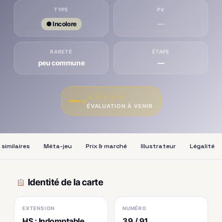
TYPE
PV
—
● Incolore
RARETÉ
ÉTAPE
peu commune
—
★
★
★
★
★
—
/10
ÉVALUATION À VENIR
similaires
Méta-jeu
Prix & marché
Illustrateur
Légalité
Identité de la carte
EXTENSION
NUMÉRO
HS : Indomptable
39 / 91