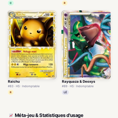
C
R
Raichu
Rayquaza & Deoxys
#83 · HS : Indomptable
#89 · HS : Indomptable
R
LÉ
Méta-jeu & Statistiques d'usage