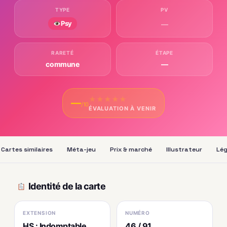
TYPE
PV
Psy
—
RARETÉ
ÉTAPE
commune
—
★
★
★
★
★
—
/10
ÉVALUATION À VENIR
Cartes similaires
Méta-jeu
Prix & marché
Illustrateur
Lég
Identité de la carte
EXTENSION
NUMÉRO
HS : Indomptable
46 / 91