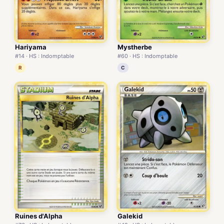
Hariyama
Mystherbe
#14 · HS : Indomptable
#60 · HS : Indomptable
R
C
Ruines d'Alpha
Galekid