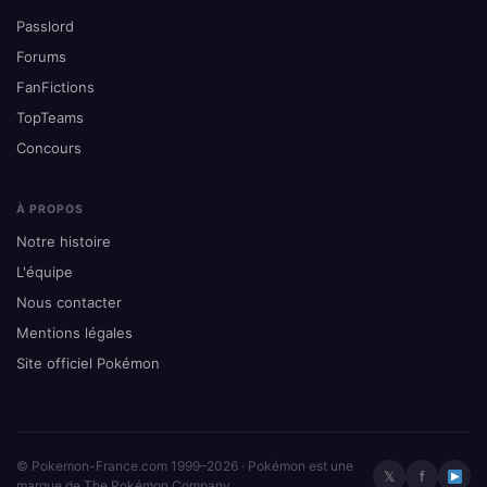
Passlord
Forums
FanFictions
TopTeams
Concours
À PROPOS
Notre histoire
L'équipe
Nous contacter
Mentions légales
Site officiel Pokémon
© Pokemon-France.com 1999–2026 · Pokémon est une
𝕏
f
marque de The Pokémon Company