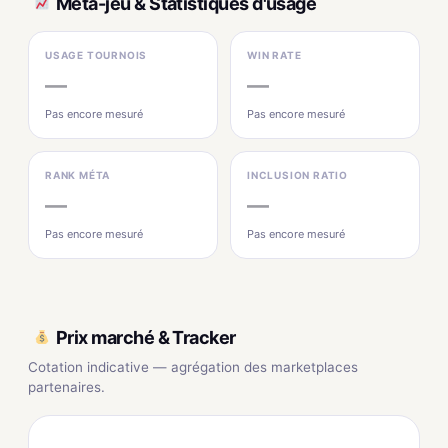
Méta-jeu & Statistiques d'usage
USAGE TOURNOIS
WIN RATE
—
—
Pas encore mesuré
Pas encore mesuré
RANK MÉTA
INCLUSION RATIO
—
—
Pas encore mesuré
Pas encore mesuré
Prix marché & Tracker
Cotation indicative — agrégation des marketplaces
partenaires.