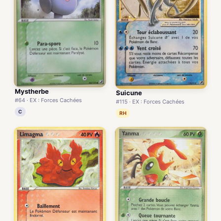
Mystherbe
Suicune
#64 · EX : Forces Cachées
#115 · EX : Forces Cachées
C
RH