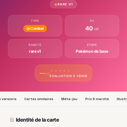
RARE V1
TYPE
PV
40
Combat
HP
RARETÉ
ÉTAPE
rare v1
Pokémon de base
★
★
★
★
★
—
/10
ÉVALUATION À VENIR
 versions
Cartes similaires
Méta-jeu
Prix & marché
Illust
Identité de la carte