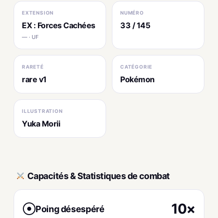
EXTENSION
NUMÉRO
EX : Forces Cachées
33 / 145
— · UF
RARETÉ
CATÉGORIE
rare v1
Pokémon
ILLUSTRATION
Yuka Morii
Capacités & Statistiques de combat
10×
Poing désespéré
●