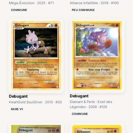
Méga-Évolution · 2025 · #71
Alliance Infaillible · 2019 · #100
COMMUNE
PEU COMMUNE
Debugant
Debugant
Diamant & Perle : Eveil des
HeartGold SoulSilver · 2010 · #33
Légendes · 2009 · #126
RARE V1
COMMUNE