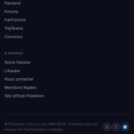
Passlord
Forums
FanFictions
TopTeams
Concours
À PROPOS
Notre histoire
L'équipe
Nous contacter
Mentions légales
Site officiel Pokémon
© Pokemon-France.com 1999–2026 · Pokémon est une
𝕏
f
marque de The Pokémon Company