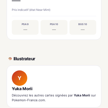
—
Prix indicatif (état Near Mint)
PSA 9
PSA 10
BGS 10
—
—
—
Illustrateur
Y
Yuka Morii
Découvrez les autres cartes signées par
Yuka Morii
sur
Pokemon-France.com.