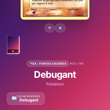
♡
R
·
#33 / 145
EX : FORCES CACHÉES
Debugant
Pokémon
FICHE POKÉDEX
Debugant