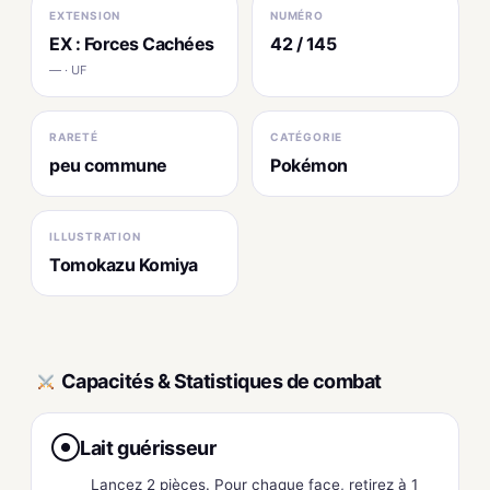
EXTENSION
NUMÉRO
EX : Forces Cachées
42 / 145
— · UF
RARETÉ
CATÉGORIE
peu commune
Pokémon
ILLUSTRATION
Tomokazu Komiya
Capacités & Statistiques de combat
Lait guérisseur
●
Lancez 2 pièces. Pour chaque face, retirez à 1