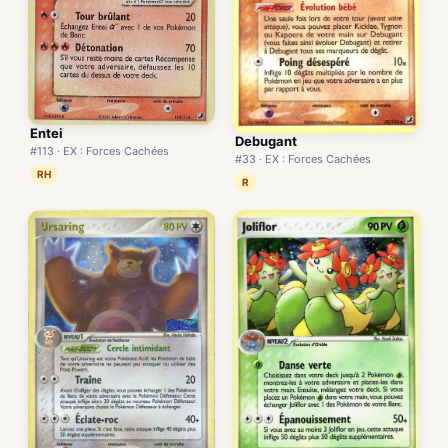
Entei
Debugant
#113 · EX : Forces Cachées
#33 · EX : Forces Cachées
RH
R