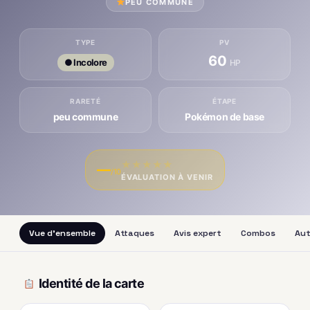
PEU COMMUNE
TYPE
PV
60
● Incolore
HP
RARETÉ
ÉTAPE
peu commune
Pokémon de base
★
★
★
★
★
—
/10
ÉVALUATION À VENIR
Vue d'ensemble
Attaques
Avis expert
Combos
Aut
Identité de la carte