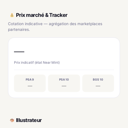
Prix marché & Tracker
Cotation indicative — agrégation des marketplaces
partenaires.
—
Prix indicatif (état Near Mint)
PSA 9
PSA 10
BGS 10
—
—
—
Illustrateur