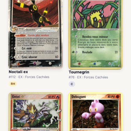
Noctali ex
Tournegrin
#112 · EX : Forces Cachées
#76 · EX : Forces Cachées
RH
C