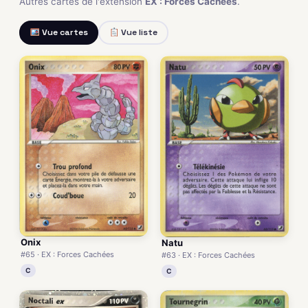
Autres cartes de l'extension
EX : Forces Cachées
.
Vue cartes
Vue liste
Onix
Natu
#65 · EX : Forces Cachées
#63 · EX : Forces Cachées
C
C