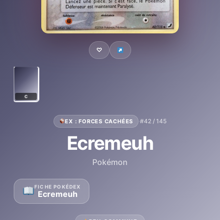
♡
C
·
#42 / 145
EX : FORCES CACHÉES
Ecremeuh
Pokémon
FICHE POKÉDEX
Ecremeuh