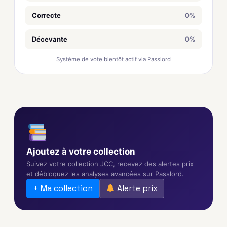
Correcte
0%
Décevante
0%
Système de vote bientôt actif via Passlord
Ajoutez à votre collection
Suivez votre collection JCC, recevez des alertes prix
et débloquez les analyses avancées sur Passlord.
+ Ma collection
Alerte prix