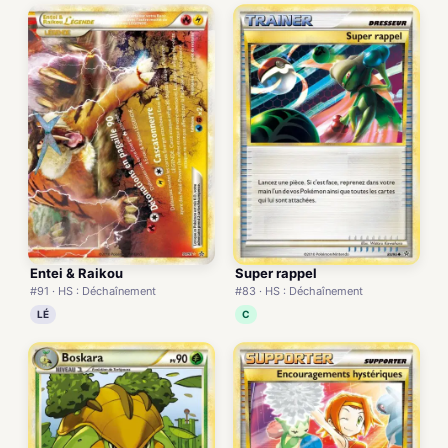
Entei & Raikou
Super rappel
#91 · HS : Déchaînement
#83 · HS : Déchaînement
LÉ
C