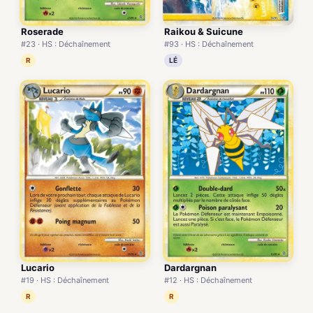
Roserade
Raikou & Suicune
#23 · HS : Déchaînement
#93 · HS : Déchaînement
R
LÉ
Lucario
Dardargnan
#19 · HS : Déchaînement
#12 · HS : Déchaînement
R
R