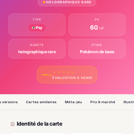
HOLOGRAPHIQUE RARE
TYPE
PV
60
Psy
HP
RARETÉ
ÉTAPE
holographique rare
Pokémon de base
★
★
★
★
★
—
/10
ÉVALUATION À VENIR
s versions
Cartes similaires
Méta-jeu
Prix & marché
Illus
Identité de la carte