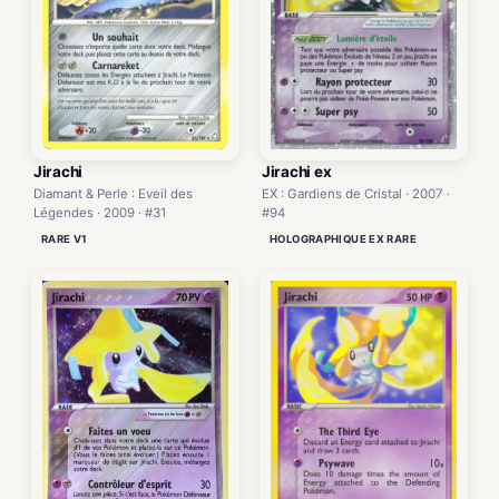
Jirachi ex
Jirachi
EX : Gardiens de Cristal · 2007 ·
Diamant & Perle : Eveil des
#94
Légendes · 2009 · #31
HOLOGRAPHIQUE EX RARE
RARE V1