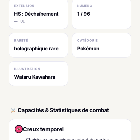
EXTENSION
NUMÉRO
HS : Déchaînement
1 / 96
— · UL
RARETÉ
CATÉGORIE
holographique rare
Pokémon
ILLUSTRATION
Wataru Kawahara
Capacités & Statistiques de combat
Creux temporel
Choisissez au maximum autant de cartes