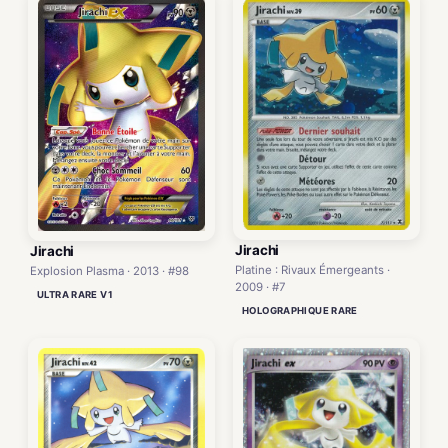
Jirachi
Jirachi
Platine : Rivaux Émergeants ·
Explosion Plasma · 2013 · #98
2009 · #7
ULTRA RARE V1
HOLOGRAPHIQUE RARE