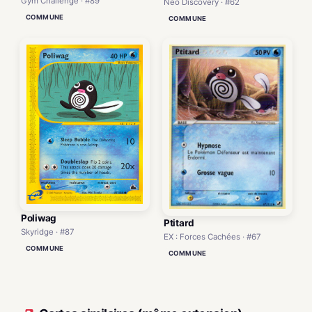
Gym Challenge · #89
Neo Discovery · #62
COMMUNE
COMMUNE
Poliwag
Ptitard
Skyridge · #87
EX : Forces Cachées · #67
COMMUNE
COMMUNE