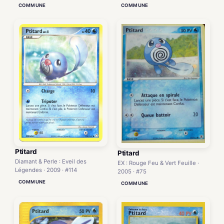
COMMUNE
COMMUNE
Ptitard
Ptitard
Diamant & Perle : Eveil des
EX : Rouge Feu & Vert Feuille ·
Légendes · 2009 · #114
2005 · #75
COMMUNE
COMMUNE