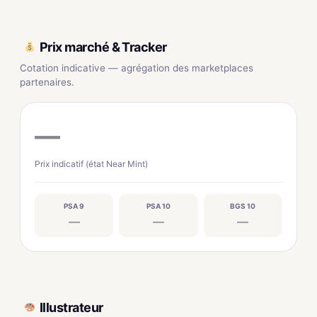
Prix marché & Tracker
Cotation indicative — agrégation des marketplaces
partenaires.
—
Prix indicatif (état Near Mint)
PSA 9
PSA 10
BGS 10
—
—
—
Illustrateur