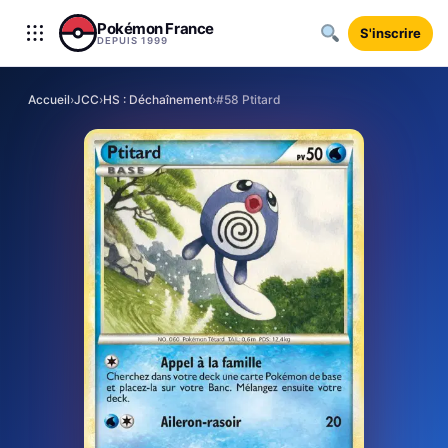
Aller au contenu
Pokémon France
S'inscrire
DEPUIS 1999
Accueil
›
JCC
›
HS : Déchaînement
›
#58 Ptitard