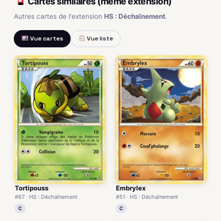
Cartes similaires (même extension)
Autres cartes de l'extension
HS : Déchaînement
.
Vue cartes
Vue liste
Tortipouss
Embrylex
#67 · HS : Déchaînement
#51 · HS : Déchaînement
C
C