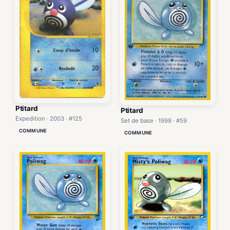
Ptitard
Ptitard
Expedition · 2003 · #125
Set de base · 1999 · #59
COMMUNE
COMMUNE