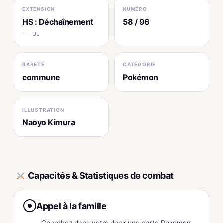
EXTENSION
NUMÉRO
HS : Déchaînement
58 / 96
— · UL
RARETÉ
CATÉGORIE
commune
Pokémon
ILLUSTRATION
Naoyo Kimura
Capacités & Statistiques de combat
Appel à la famille
●
Cherchez dans votre deck une carte Pokémon