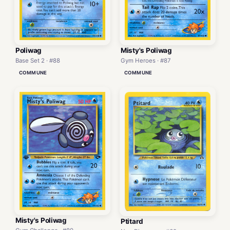
Poliwag
Misty's Poliwag
Base Set 2 · #88
Gym Heroes · #87
COMMUNE
COMMUNE
Misty's Poliwag
Ptitard