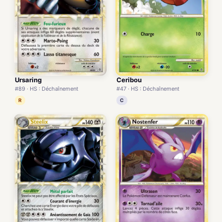
Ursaring
Ceribou
#89 · HS : Déchaînement
#47 · HS : Déchaînement
R
C